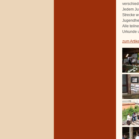
verschied
Jedem Jur
Strecke w
Jugendhei
Alle teil
Urkunde u
zum Artik