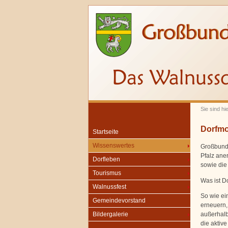
Sie sind hi
Dorfmo
Startseite
Wissenswertes
Großbund
Pfalz ane
Dorfleben
sowie die
Tourismus
Was ist D
Walnussfest
So wie ein
Gemeindevorstand
erneuern,
außerhalb
Bildergalerie
die aktive