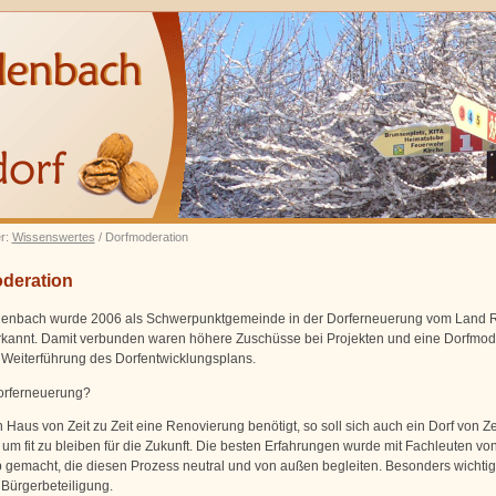
er:
Wissenswertes
/ Dorfmoderation
deration
enbach wurde 2006 als Schwerpunktgemeinde in der Dorferneuerung vom Land R
rkannt. Damit verbunden waren höhere Zuschüsse bei Projekten und eine Dorfmod
 Weiterführung des Dorfentwicklungsplans.
orferneuerung?
 Haus von Zeit zu Zeit eine Renovierung benötigt, so soll sich auch ein Dorf von Zei
 um fit zu bleiben für die Zukunft. Die besten Erfahrungen wurde mit Fachleuten vo
 gemacht, die diesen Prozess neutral und von außen begleiten. Besonders wichtig 
 Bürgerbeteiligung.