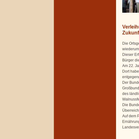
Verlei
Zukunf
Die Ortsg
wiederum 
Dieser Er
Bürger di
Am 22. Ja
Dort habe
entgege
Der Bunde
Großbunde
des ländl
Walnussfe
Die Bunde
Überreich
Auf dem P
Ernährung
Landesve