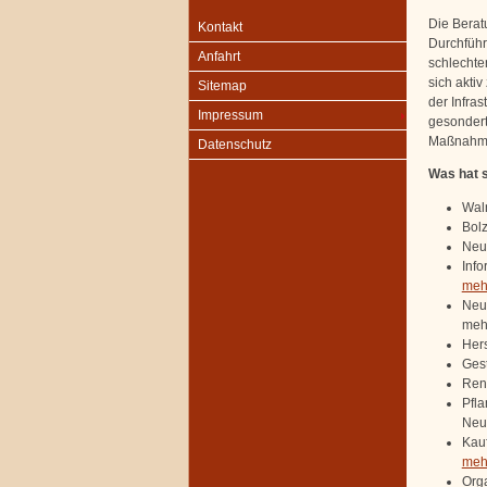
Die Berat
Kontakt
Durchführ
Anfahrt
schlechte
sich akti
Sitemap
der Infra
Impressum
gesondert
Maßnahme
Datenschutz
Was hat s
Wal
Bolz
Neug
Inf
mehr
Neu
mehr
Hers
Gest
Ren
Pfl
Neu
Kauf
mehr
Orga