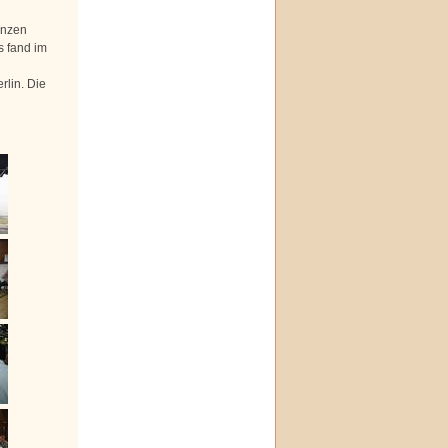
anzen
s fand im
rlin. Die