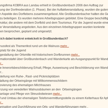
ungsfirma KOBRA aus Landau erhielt in Großbundenbach 2006 den Auftrag zur
ung der Dorfmoderation (1. Phase). Bei der Auftaktveranstaltung, wurden die gute
n Aspekte des Dorflebens zusammengefasst. Alle Großbundenbacher hatten die G
v zu beteiligen. Es wurden mehrere Arbeitsgruppen gebildet. Eine Gruppe beschäftigt
struktur, die andere mit dem Dorfbild und dem Tourismus. Für die Jugend wurde ein
e Veranstaltung angeboten. Aus den einzelnen Arbeitsgruppen wurden konkrete
n besprochen, geplant und umgesetzt.
ich dabei konkret entwickelt in Großbundenbach?
nussfest als Themenfest rund um die Walnuss
mehr...
platz für die Jugend
estaltung der Ortsmitte mit historischem Dorfbrunnen
mehr...
ormationstafel über Großbundenbach und Wanderkarte als Ausgangspunkt für Wan
...
e Innerortsbeschilderung Erhalt, Pflege, Ausweisung und Beschilderung von Wa
...
tellung von Ruhe-, Rast- und Picknickplätzen
altung der Ortseingänge mit Willkommensschildern
ovierung des ehemaligen Milchhauses
anzung von veredelten Walnussbäumen an den Ortseingängen
anlage und Pflege von Streuobstwiesen
mehr...
 und Umbau der ehemaligen Telefonvermittlungsstelle zu einem Kelterhaus für Apf
...
nisation und Durchführung von Orts- und Wanderführungen mehr...