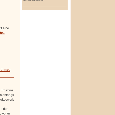
mit Presseartikeln
3 eine
r...
 Zurück
r Ergebnis
on anfangs
wettbewerb
on der
, wo an