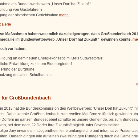
lnahme am Bundeswettbewerb „Unser Dorf hat Zukunft“
bildung von Gästeführern
ung der historischen Gerichtsulme
mehr...
galerie
iese Maßnahmen haben wesentlich dazu beigetragen, dass Großbundenbach 201
medaille im Bundeswettbewerb „Unser Dorf hat Zukunft“ gewinnen konnte.
meh
noch vor haben:
eiligung an dem neuen Energiekonzept im Kreis Südwestpfalz
iche Entwicklung zu einem Bioenergiedorf
ierung der Burgruine
utzung des alten Schulhauses
«
 für Großbundenbach
ni 2013 hat die Bundeskommission des Wettbewerbes: "Unser Dorf hat Zukunft" ih
licht. Dabei konnte Großbundenbach zum zweiten Mal Bronze für sich gewinnen. V
 Dörfern im ganzen Bundesgebiet schaffte es unsere Gemeinde, bis zum Bundes
ein, bei dem noch 22 Dörfer ihre Zukunftsfähigkeit unter Beweis stellten.
pfige Jury erwartete im Jugendheim eine umfangreiche und informative Präsentati
itäten. Danach gingen alle auf einen zweistündigen Rundgang durch die Gemeinde