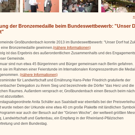
«
hung der Bronzemedaille beim Bundeswettbewerb: "Unser D
t"
emeinde Großbundenbach konnte 2013 im Bundeswettbewerb: "Unser Dorf hat Zuk
eine Bronzemedaille gewinnen.
(nähere Informationen)
folg ist das Ergebnis des außerordentlichen Zusammenhalts und des Engagements
eser Gemeinde.
nuar sind nun etwa 45 Bürgerinnen und Bürger gemeinsam nach Berlin gefahren.
n sie im Rahmen einer Feierstunde im Internationalen Kongresszentrum die Medai
ngenommen.
(nähere Informationen)
sminister für Landwirtschaft und Ernährung Hans-Peter Friedrich gratulierte der
nbacher Delegation zu ihrem Sieg und bezeichnete die Dörfer "das Herz und die
ichen Raumes. Außerdem versprach er, Großbundenbach einen Besuch beim näch
st abzustatten.
stagsabgeordnete Anita Schäfer aus Saalstadt war ebenfalls bei der Preisverleihu
t wurde neben der Urkunde eine etwa 40 cm große Plakette mit ländlichen Symbol
rogramm war auch der Besuch auf der "Grünen Woche", der weltweit größten Mess
, Landwirtschaft und Gartenbau, ein Empfang in der Rheinland-Pfälzischen
rtretung und dem Bundestag.