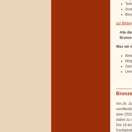
Tei
Aus
Berg
zur Bilder
Alle d
Bronze
Was wir 
Bet
Mögl
San
Umn
Bronze
Am 26. Ju
veröffent
über 2500
dabei zu s
Die 16-kö
Dorfaktiv