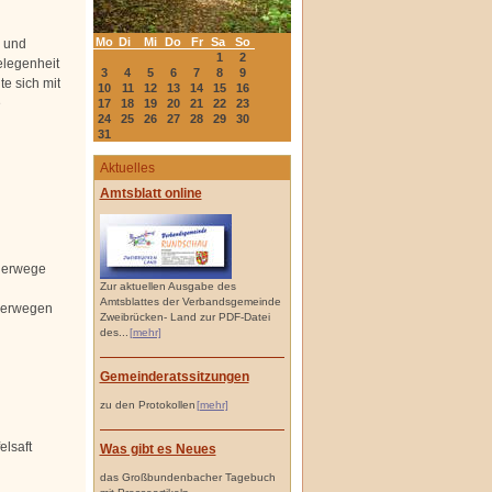
Mo
Di
Mi
Do
Fr
Sa
So
n und
1
2
elegenheit
3
4
5
6
7
8
9
e sich mit
10
11
12
13
14
15
16
e
17
18
19
20
21
22
23
24
25
26
27
28
29
30
31
Aktuelles
Amtsblatt online
derwege
Zur aktuellen Ausgabe des
Amtsblattes der Verbandsgemeinde
nderwegen
Zweibrücken- Land zur PDF-Datei
des...
[mehr]
Gemeinderatssitzungen
zu den Protokollen
[mehr]
elsaft
Was gibt es Neues
das Großbundenbacher Tagebuch