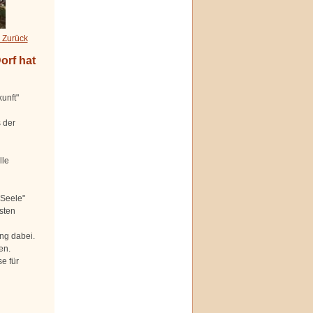
 Zurück
orf hat
unft"
 der
lle
 Seele"
sten
ng dabei.
en.
e für