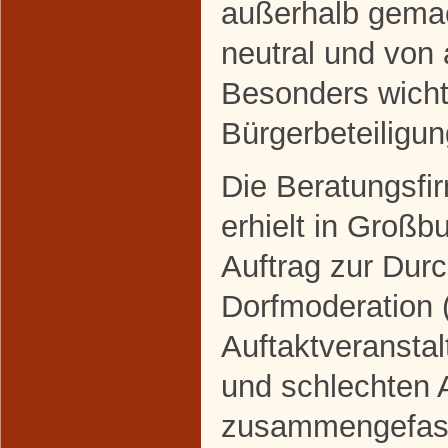
außerhalb gemac
neutral und von 
Besonders wichti
Bürgerbeteiligun
Die Beratungsf
erhielt in Groß
Auftrag zur Dur
Dorfmoderation (
Auftaktveranstal
und schlechten 
zusammengefass