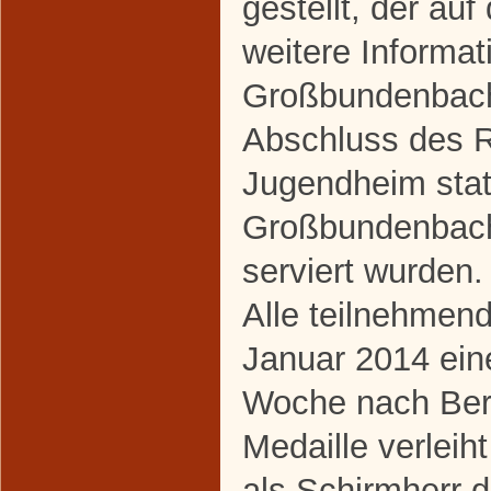
gestellt, der au
weitere Informat
Großbundenbach 
Abschluss des 
Jugendheim stat
Großbundenbache
serviert wurden.
Alle teilnehmend
Januar 2014 ein
Woche nach Berl
Medaille verleih
als Schirmherr 