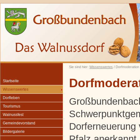
Sie sind hier:
Wissenswertes
/ Dorfmoderation
Dorfmodera
Startseite
Wissenswertes
Dorfleben
Großbundenbach
Tourismus
Schwerpunktgem
Walnussfest
Dorferneuerung
Gemeindevorstand
Bildergalerie
Pfalz anerkannt