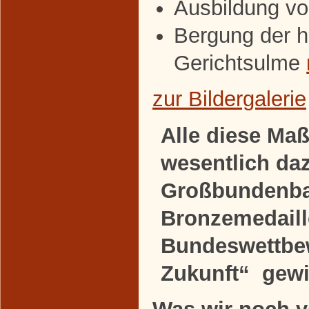
Ausbildung vo
Bergung der h
Gerichtsulme
zur Bildergalerie
Alle diese M
wesentlich da
Großbundenba
Bronzemedaill
Bundeswettbew
Zukunft“ gew