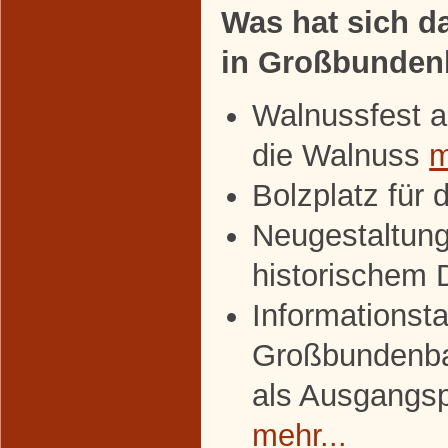
Was hat sich da
in Großbunden
Walnussfest a
die Walnuss
m
Bolzplatz für 
Neugestaltung
historischem
Informationsta
Großbundenba
als Ausgangs
mehr...