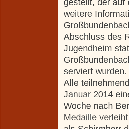
gestellt, der au
weitere Informat
Großbundenbach 
Abschluss des 
Jugendheim stat
Großbundenbache
serviert wurden.
Alle teilnehmend
Januar 2014 ein
Woche nach Berl
Medaille verleih
als Schirmherr 