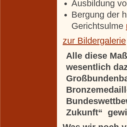
Ausbildung vo
Bergung der h
Gerichtsulme
zur Bildergalerie
Alle diese M
wesentlich da
Großbundenba
Bronzemedaill
Bundeswettbew
Zukunft“ gew