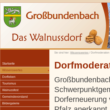
Sie sind hier:
Wissenswertes
/ Dorfmoderation
Dorfmodera
Startseite
Wissenswertes
Dorfleben
Großbundenbach
Tourismus
Schwerpunktgem
Walnussfest
Dorferneuerung
Gemeindevorstand
Bildergalerie
Pfalz anerkannt