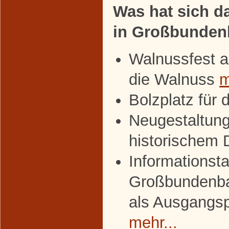
Was hat sich da
in Großbunden
Walnussfest a
die Walnuss
m
Bolzplatz für 
Neugestaltung
historischem
Informationsta
Großbundenba
als Ausgangs
mehr...