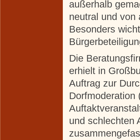
außerhalb gemac
neutral und von 
Besonders wichti
Bürgerbeteiligun
Die Beratungsf
erhielt in Groß
Auftrag zur Dur
Dorfmoderation (
Auftaktveranstal
und schlechten 
zusammengefass