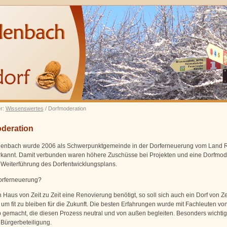
er:
Wissenswertes
/ Dorfmoderation
deration
enbach wurde 2006 als Schwerpunktgemeinde in der Dorferneuerung vom Land R
rkannt. Damit verbunden waren höhere Zuschüsse bei Projekten und eine Dorfmod
 Weiterführung des Dorfentwicklungsplans.
orferneuerung?
 Haus von Zeit zu Zeit eine Renovierung benötigt, so soll sich auch ein Dorf von Zei
 um fit zu bleiben für die Zukunft. Die besten Erfahrungen wurde mit Fachleuten vo
 gemacht, die diesen Prozess neutral und von außen begleiten. Besonders wichtig 
 Bürgerbeteiligung.