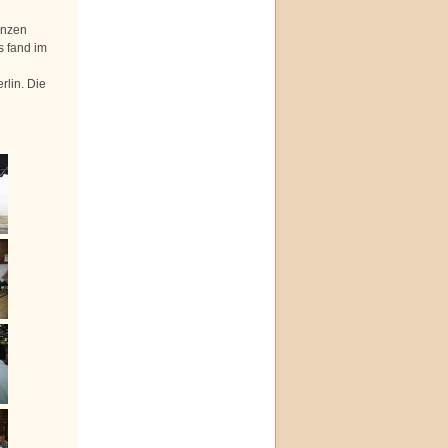
anzen
s fand im
rlin. Die