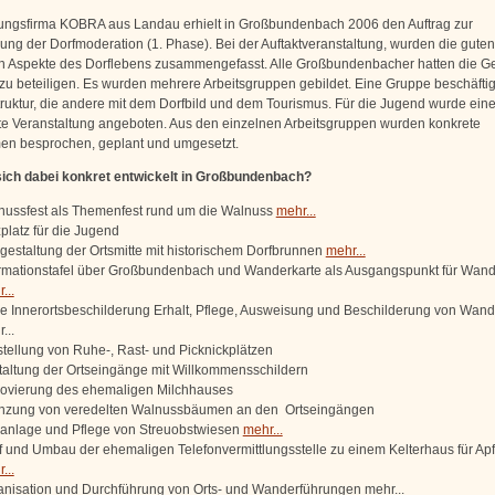
ungsfirma KOBRA aus Landau erhielt in Großbundenbach 2006 den Auftrag zur
ung der Dorfmoderation (1. Phase). Bei der Auftaktveranstaltung, wurden die gute
n Aspekte des Dorflebens zusammengefasst. Alle Großbundenbacher hatten die G
v zu beteiligen. Es wurden mehrere Arbeitsgruppen gebildet. Eine Gruppe beschäftigt
struktur, die andere mit dem Dorfbild und dem Tourismus. Für die Jugend wurde ein
e Veranstaltung angeboten. Aus den einzelnen Arbeitsgruppen wurden konkrete
n besprochen, geplant und umgesetzt.
ich dabei konkret entwickelt in Großbundenbach?
nussfest als Themenfest rund um die Walnuss
mehr...
platz für die Jugend
estaltung der Ortsmitte mit historischem Dorfbrunnen
mehr...
ormationstafel über Großbundenbach und Wanderkarte als Ausgangspunkt für Wan
...
e Innerortsbeschilderung Erhalt, Pflege, Ausweisung und Beschilderung von Wa
...
tellung von Ruhe-, Rast- und Picknickplätzen
altung der Ortseingänge mit Willkommensschildern
ovierung des ehemaligen Milchhauses
anzung von veredelten Walnussbäumen an den Ortseingängen
anlage und Pflege von Streuobstwiesen
mehr...
 und Umbau der ehemaligen Telefonvermittlungsstelle zu einem Kelterhaus für Apf
...
nisation und Durchführung von Orts- und Wanderführungen mehr...