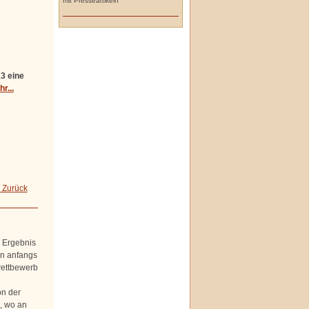
mit Presseartikeln
3 eine
r...
 Zurück
r Ergebnis
on anfangs
wettbewerb
on der
, wo an