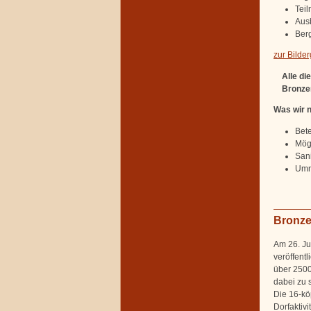
Tei
Aus
Berg
zur Bilder
Alle d
Bronze
Was wir 
Bet
Mögl
San
Umn
Bronze
Am 26. Ju
veröffent
über 2500
dabei zu s
Die 16-kö
Dorfaktiv