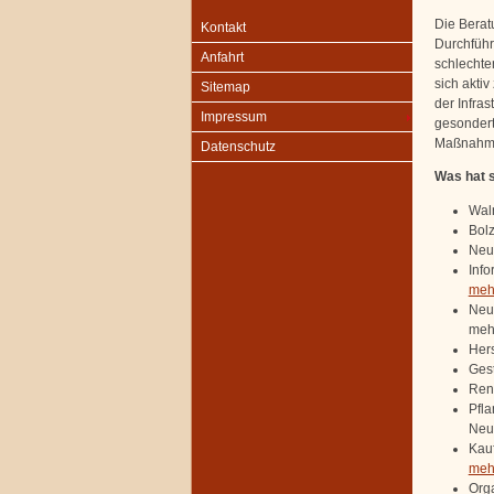
Die Berat
Kontakt
Durchführ
Anfahrt
schlechte
sich akti
Sitemap
der Infra
Impressum
gesondert
Maßnahme
Datenschutz
Was hat s
Wal
Bolz
Neug
Inf
mehr
Neu
mehr
Hers
Gest
Ren
Pfl
Neu
Kauf
mehr
Orga