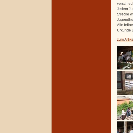
verschied
Jedem Jur
Strecke w
Jugendhei
Alle teil
Urkunde u
zum Artik