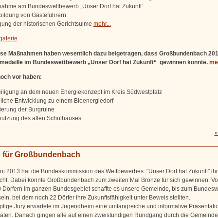
lnahme am Bundeswettbewerb „Unser Dorf hat Zukunft“
bildung von Gästeführern
ung der historischen Gerichtsulme
mehr...
galerie
iese Maßnahmen haben wesentlich dazu beigetragen, dass Großbundenbach 201
medaille im Bundeswettbewerb „Unser Dorf hat Zukunft“ gewinnen konnte.
meh
noch vor haben:
eiligung an dem neuen Energiekonzept im Kreis Südwestpfalz
iche Entwicklung zu einem Bioenergiedorf
ierung der Burgruine
utzung des alten Schulhauses
«
 für Großbundenbach
ni 2013 hat die Bundeskommission des Wettbewerbes: "Unser Dorf hat Zukunft" ih
licht. Dabei konnte Großbundenbach zum zweiten Mal Bronze für sich gewinnen. V
 Dörfern im ganzen Bundesgebiet schaffte es unsere Gemeinde, bis zum Bundes
ein, bei dem noch 22 Dörfer ihre Zukunftsfähigkeit unter Beweis stellten.
pfige Jury erwartete im Jugendheim eine umfangreiche und informative Präsentati
itäten. Danach gingen alle auf einen zweistündigen Rundgang durch die Gemeinde