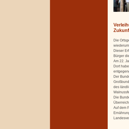
Verlei
Zukunf
Die Ortsg
wiederum 
Dieser Er
Bürger di
Am 22. Ja
Dort habe
entgege
Der Bunde
Großbunde
des ländl
Walnussfe
Die Bunde
Überreich
Auf dem P
Ernährung
Landesve