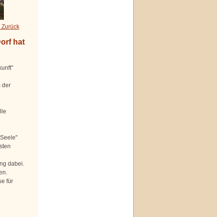
 Zurück
orf hat
unft"
 der
lle
 Seele"
sten
ng dabei.
en.
e für