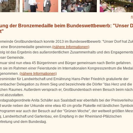
«
hung der Bronzemedaille beim Bundeswettbewerb: "Unser D
t"
emeinde Großbundenbach konnte 2013 im Bundeswettbewerb: "Unser Dorf hat Zuk
eine Bronzemedaille gewinnen.
(nähere Informationen)
folg ist das Ergebnis des außerordentlichen Zusammenhalts und des Engagements
eser Gemeinde.
nuar sind nun etwa 45 Bürgerinnen und Bürger gemeinsam nach Berlin gefahren.
n sie im Rahmen einer Feierstunde im Internationalen Kongresszentrum die Medai
ngenommen.
(nähere Informationen)
sminister für Landwirtschaft und Ernährung Hans-Peter Friedrich gratulierte der
nbacher Delegation zu ihrem Sieg und bezeichnete die Dörfer "das Herz und die
ichen Raumes. Außerdem versprach er, Großbundenbach einen Besuch beim näch
st abzustatten.
stagsabgeordnete Anita Schäfer aus Saalstadt war ebenfalls bei der Preisverleihu
t wurde neben der Urkunde eine etwa 40 cm große Plakette mit ländlichen Symbol
rogramm war auch der Besuch auf der "Grünen Woche", der weltweit größten Mess
, Landwirtschaft und Gartenbau, ein Empfang in der Rheinland-Pfälzischen
rtretung und dem Bundestag.