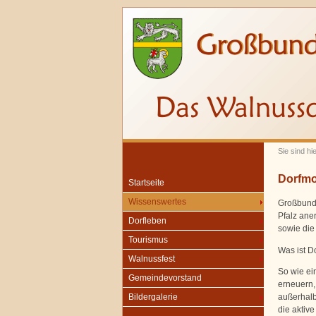
Sie sind hi
Dorfmo
Startseite
Wissenswertes
Großbund
Pfalz ane
Dorfleben
sowie die
Tourismus
Was ist D
Walnussfest
So wie ein
Gemeindevorstand
erneuern,
außerhalb
Bildergalerie
die aktive