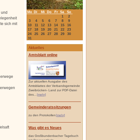
Mo
Di
Mi
Do
Fr
Sa
So
n und
1
2
elegenheit
3
4
5
6
7
8
9
e sich mit
10
11
12
13
14
15
16
e
17
18
19
20
21
22
23
24
25
26
27
28
29
30
31
Aktuelles
Amtsblatt online
derwege
Zur aktuellen Ausgabe des
Amtsblattes der Verbandsgemeinde
nderwegen
Zweibrücken- Land zur PDF-Datei
des...
[mehr]
Gemeinderatssitzungen
zu den Protokollen
[mehr]
elsaft
Was gibt es Neues
das Großbundenbacher Tagebuch