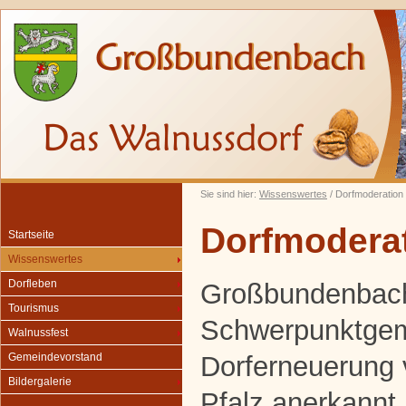
Sie sind hier:
Wissenswertes
/ Dorfmoderation
Dorfmodera
Startseite
Wissenswertes
Dorfleben
Großbundenbach
Tourismus
Schwerpunktgem
Walnussfest
Dorferneuerung
Gemeindevorstand
Bildergalerie
Pfalz anerkannt