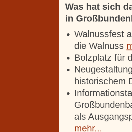
Was hat sich da
in Großbunden
Walnussfest a
die Walnuss
m
Bolzplatz für 
Neugestaltung
historischem
Informationsta
Großbundenba
als Ausgangs
mehr...