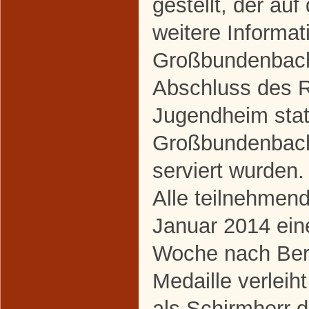
gestellt, der au
weitere Informat
Großbundenbach 
Abschluss des 
Jugendheim stat
Großbundenbache
serviert wurden.
Alle teilnehmend
Januar 2014 ein
Woche nach Berl
Medaille verleih
als Schirmherr 