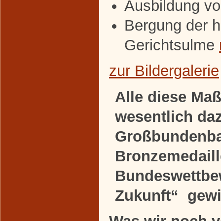
Ausbildung vo
Bergung der h
Gerichtsulme
zur Bildergalerie
Alle diese M
wesentlich da
Großbundenba
Bronzemedaill
Bundeswettbew
Zukunft“ gew