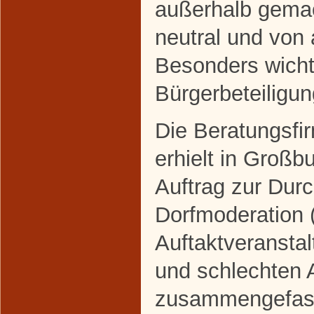
außerhalb gemac
neutral und von 
Besonders wichti
Bürgerbeteiligun
Die Beratungsf
erhielt in Groß
Auftrag zur Dur
Dorfmoderation (
Auftaktveranstal
und schlechten 
zusammengefass