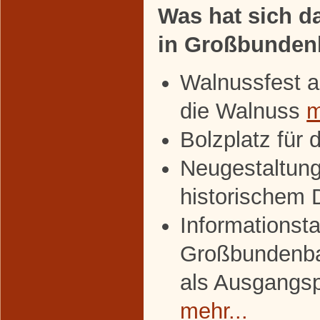
Was hat sich da
in Großbunden
Walnussfest a
die Walnuss
m
Bolzplatz für 
Neugestaltung
historischem
Informationsta
Großbundenba
als Ausgangs
mehr...