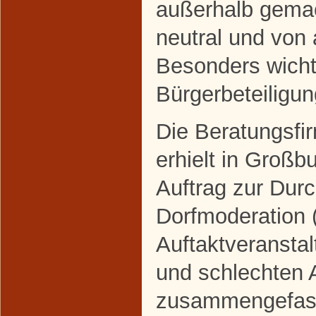
außerhalb gemac
neutral und von 
Besonders wichti
Bürgerbeteiligun
Die Beratungsf
erhielt in Groß
Auftrag zur Dur
Dorfmoderation (
Auftaktveranstal
und schlechten 
zusammengefass