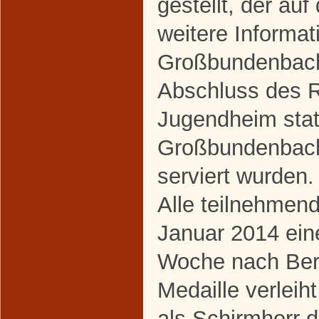
gestellt, der au
weitere Informat
Großbundenbach 
Abschluss des 
Jugendheim stat
Großbundenbache
serviert wurden.
Alle teilnehmend
Januar 2014 ein
Woche nach Berl
Medaille verleih
als Schirmherr 