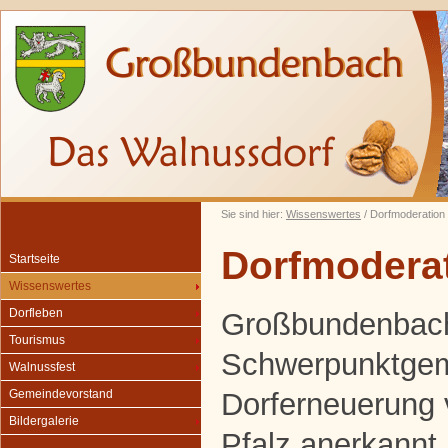
Sie sind hier:
Wissenswertes
/ Dorfmoderation
Dorfmodera
Startseite
Wissenswertes
Dorfleben
Großbundenbach
Tourismus
Schwerpunktgem
Walnussfest
Dorferneuerung
Gemeindevorstand
Bildergalerie
Pfalz anerkannt