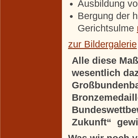
Ausbildung vo
Bergung der h
Gerichtsulme
zur Bildergalerie
Alle diese M
wesentlich da
Großbundenba
Bronzemedaill
Bundeswettbew
Zukunft“ gew