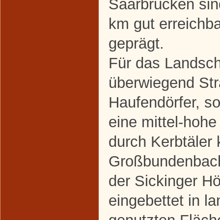
Saarbrücken sin
km gut erreichba
geprägt.
Für das Landscha
überwiegend St
Haufendörfer, so
eine mittel-hohe
durch Kerbtäler
Großbundenbach
der Sickinger H
eingebettet in la