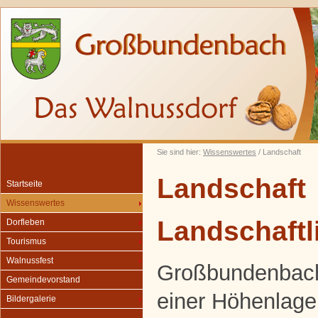
Sie sind hier:
Wissenswertes
/ Landschaft
Landschaft
Startseite
Wissenswertes
Landschaftl
Dorfleben
Tourismus
Walnussfest
Großbundenbach 
Gemeindevorstand
einer Höhenlage
Bildergalerie