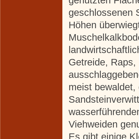
genutzten Fläch
geschlossenen S
Höhen überwiegt
Muschelkalkbode
landwirtschaftli
Getreide, Raps,
ausschlaggebend
meist bewaldet,
Sandsteinverwit
wasserführenden
Viehweiden genu
Es gibt einige K