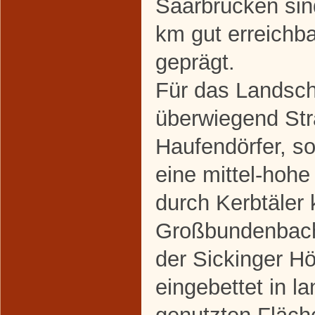
Saarbrücken sin
km gut erreichba
geprägt.
Für das Landscha
überwiegend St
Haufendörfer, so
eine mittel-hohe
durch Kerbtäler
Großbundenbach
der Sickinger H
eingebettet in la