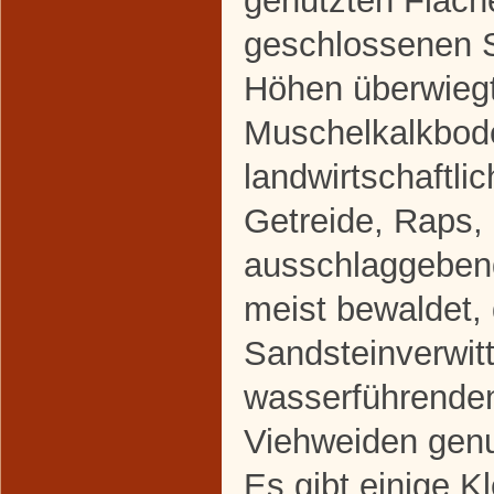
genutzten Fläch
geschlossenen S
Höhen überwiegt
Muschelkalkbode
landwirtschaftli
Getreide, Raps,
ausschlaggebend
meist bewaldet,
Sandsteinverwit
wasserführenden
Viehweiden genu
Es gibt einige K