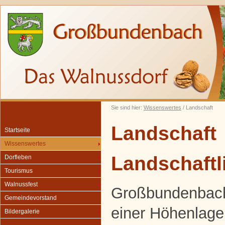
Sie sind hier:
Wissenswertes
/ Landschaft
Landschaft
Startseite
Wissenswertes
Landschaftl
Dorfleben
Tourismus
Walnussfest
Großbundenbach 
Gemeindevorstand
einer Höhenlage
Bildergalerie