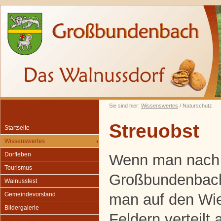
Sie sind hier:
Wissenswertes
/ Naturschutz
Streuobst
Startseite
Wissenswertes
Dorfleben
Wenn man nach
Tourismus
Großbundenbach 
Walnussfest
man auf den Wi
Gemeindevorstand
Bildergalerie
Feldern verteilt 