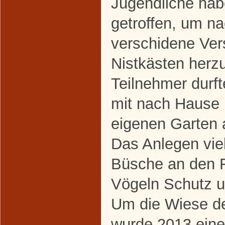
Jugendliche hab
getroffen, um na
verschidene Ver
Nistkästen herzu
Teilnehmer durft
mit nach Hause
eigenen Garten 
Das Anlegen vie
Büsche an den F
Vögeln Schutz un
Um die Wiese d
wurde 2013 eine