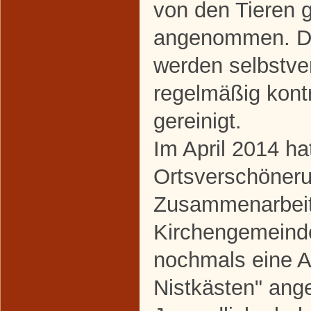
von den Tieren 
angenommen. D
werden selbstve
regelmäßig kontr
gereinigt.
Im April 2014 ha
Ortsverschöneru
Zusammenarbeit
Kirchengemein
nochmals eine A
Nistkästen" ang