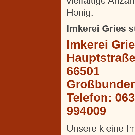
vielfältige Anza
Honig.
Imkerei Gries st
Imkerei Grie
Hauptstraße
66501
Großbunden
Telefon: 06
994009
Unsere kleine Im