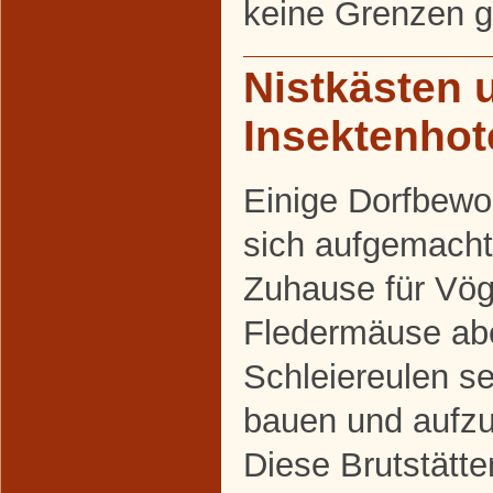
keine Grenzen g
Nistkästen 
Insektenhot
Einige Dorfbew
sich aufgemacht
Zuhause für Vög
Fledermäuse abe
Schleiereulen se
bauen und aufzu
Diese Brutstätt