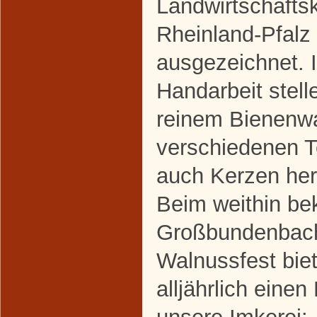
Landwirtschaft
Rheinland-Pfalz
ausgezeichnet. I
Handarbeit stell
reinem Bienenw
verschiedenen 
auch Kerzen her
Beim weithin be
Großbundenbac
Walnussfest biet
alljährlich einen 
unsere Imkerei: