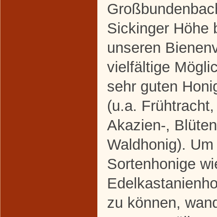
Großbundenbach
Sickinger Höhe b
unseren Bienenv
vielfältige Mögli
sehr guten Honi
(u.a. Frühtracht
Akazien-, Blüten
Waldhonig). Um 
Sortenhonige wi
Edelkastanienho
zu können, wand