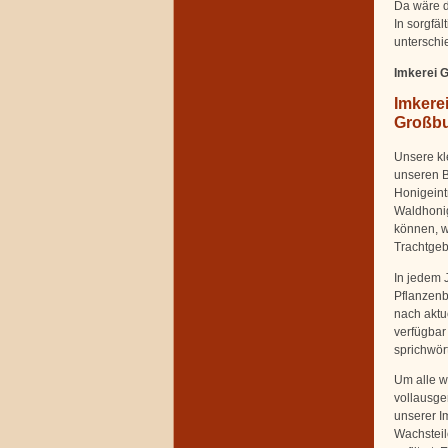
Da wäre d
In sorgfäl
unterschi
Imkerei Gr
Imkerei
Großbu
Unsere kl
unseren B
Honigeintr
Waldhonig
können, w
Trachtgeb
In jedem 
Pflanzenb
nach aktu
verfügbar 
sprichwör
Um alle we
vollausge
unserer I
Wachsteil