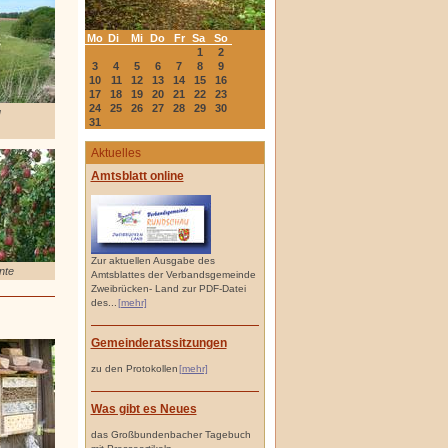
Mo
Di
Mi
Do
Fr
Sa
So
1
2
3
4
5
6
7
8
9
10
11
12
13
14
15
16
17
18
19
20
21
22
23
24
25
26
27
28
29
30
u
31
Aktuelles
Amtsblatt online
Zur aktuellen Ausgabe des
nte
Amtsblattes der Verbandsgemeinde
Zweibrücken- Land zur PDF-Datei
des...
[mehr]
Gemeinderatssitzungen
zu den Protokollen
[mehr]
Was gibt es Neues
das Großbundenbacher Tagebuch