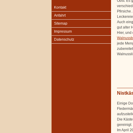
Obst. Es g
verschied
Kontakt
Pfirsiche.
Anfahrt
Leckereie
Auch eing
Sitemap
gut alter 
Impressum
Hier, und 
Walnuss
Datenschutz
jede Meng
zubereitet
Walnussli
Nistkä
Einige Do
Fledermäu
aufzustel
Die Käste
gereinigt.
Im April 