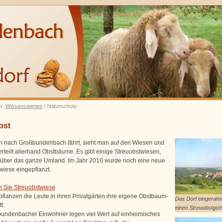
er:
Wissenswertes
/ Naturschutz
bst
nach Großbundenbach fährt, sieht man auf den Wiesen und
erteilt allerhand Obstbäume. Es gibt einige Streuobstwiesen,
t über das ganze Umland. Im Jahr 2010 wurde noch eine neue
wiese eingepflanzt.
en Sie Streuobstwiese
 pflanzen die Leute in ihren Privatgärten ihre eigene Obstbaum-
Das Dorf eingerahm
t.
einen Streuobstgürt
undenbacher Einwohner legen viel Wert auf einheimisches