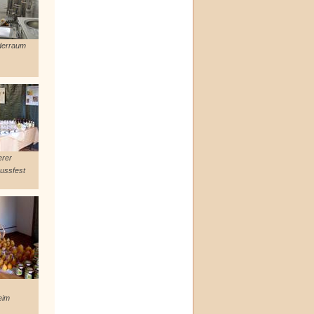
derraum
erer
ussfest
eim