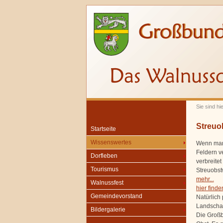
Sie sind hi
Streuo
Startseite
Wissenswertes
Wenn man 
Feldern v
Dorfleben
verbreite
Tourismus
Streuobst
mehr...
Walnussfest
hier find
Gemeindevorstand
Natürlich
Landschaf
Bildergalerie
Die Großb