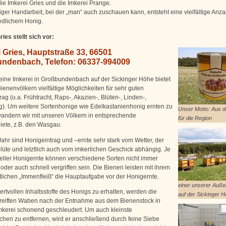
ie Imkerei Gries und die Imkerei Prange.
tiger Handarbeit, bei der „man“ auch zuschauen kann, entsteht eine vielfältige Anza
edlichem Honig.
ies stellt sich vor:
 Gries, Hauptstraße 33, 66501
ndenbach, Telefon: 06337-994009
eine Imkerei in Großbundenbach auf der Sickinger Höhe bietet
ienenvölkern vielfältige Möglichkeiten für sehr guten
ag (u.a. Frühtracht, Raps-, Akazien-, Blüten-, Linden-,
). Um weitere Sortenhonige wie Edelkastanienhonig ernten zu
Unser Motto: Aus d
andern wir mit unseren Völkern in entsprechende
für die Region
iete, z.B. den Wasgau.
Jahr sind Honigeintrag und –ernte sehr stark vom Wetter, der
lüte und letztlich auch vom imkerlichen Geschick abhängig. Je
eller Honigernte können verschiedene Sorten nicht immer
oder auch schnell vergriffen sein. Die Bienen leisten mit ihrem
tlichen „Immenfleiß“ die Hauptaufgabe vor der Honigernte.
einer unserer Auß
rtvollen Inhaltsstoffe des Honigs zu erhalten, werden die
auf der Sickinger 
reiften Waben nach der Entnahme aus dem Bienenstock in
mkerei schonend geschleudert. Um auch kleinste
chen zu entfernen, wird er anschließend durch feine Siebe