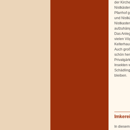
der Kirc
Nistkäste
Pfarrhof 
und Nistk
Nistkaste
aufzuhän
Das Anleg
vielen Vö
Kelterhau
Auch groß
schön her
Privatgär
Insekten 
Schädling
bleiben.
Imkere
In diesem