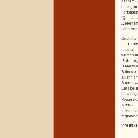
gefiltert.
entzogen 
Fortbildun
“Qualitäts
„Lebensmit
selbstvers
Qualitäts
2011 brac
rückstand
wurden un
Pfalz ausg
Bienenwac
Beim weit
alljährlic
Sonnenwa
Glas bei i
besichtig
Poster do
Strenge Q
Imkern si
regionale
Ihre Imke