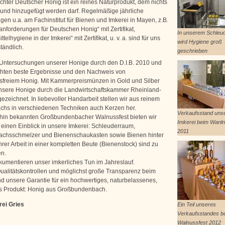
 Echter Deutscher Honig ist ein reines Naturprodukt, dem nichts
und hinzugefügt werden darf. Regelmäßige jährliche
gen u.a. am Fachinstitut für Bienen und Imkerei in Mayen, z.B.
anforderungen für Deutschen Honig“ mit Zertifikat,
In unserem Schleu
telhygiene in der Imkerei“ mit Zertifikat, u. v. a. sind für uns
wird Hygiene groß
tändlich.
geschrieben
-Untersuchungen unserer Honige durch den D.I.B. 2010 und
hten beste Ergebnisse und den Nachweis von
sfreiem Honig. Mit Kammerpreismünzen in Gold und Silber
sere Honige durch die Landwirtschaftskammer Rheinland-
ezeichnet. In liebevoller Handarbeit stellen wir aus reinem
hs in verschiedenen Techniken auch Kerzen her.
Verkaufsstand uns
hin bekannten Großbundenbacher Walnussfest bieten wir
Imkerei beim Wanln
h einen Einblick in unsere Imkerei: Schleuderraum,
2011
chsschmelzer und Bienenschaukasten sowie Bienen hinter
hrer Arbeit in einer kompletten Beute (Bienenstock) sind zu
en.
kumentieren unser imkerliches Tun im Jahreslauf.
ualitätskontrollen und möglichst große Transparenz beim
nd unsere Garantie für ein hochwertiges, naturbelassenes,
s Produkt: Honig aus Großbundenbach.
rei Gries
Ein Teil unseres
Verkaufsstandes b
Walnussfest 2012