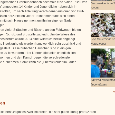
hengemeinde Großbundenbach nochmals eine Aktion: "Bau von
Das Insektenhotel be
n" angeboten. 14 Kinder und Jugendliche haben sich im
Kirsch
getroffen, um nach Anleitung verschidene Versionen von Brut-
ästen herzustellen. Jeder Teilnehmer durfte sich einen
n mit nach Hause nehmen, um ihn im eigenen Garten
gen.
en vieler Sträucher und Büsche an den Feldwegen bieten
geln Schutz und Brutstätte zugleich. Um die Wiese des
ses herum wurde 2013 eine Wildfruchthecke angelegt.
Eine Mauerbiene schl
e Insektenhotels wurden handwerklich sehr geschickt und
Hotelzimmer
gestellt. Diese hübschen Häuschen sind in einigen
ten zu bewundern. Hier können die unterschiedlichsten
wohnen und den Kampf gegen die verschiedensten
e aufnehmen. Somit kann die „Chemiekeule“ im Laden
Bau von Nistkästen
Jugendlichen
«
ien
 kleinen Ort gibt es zwei Imkereien, die sehr guten Honig produzieren.