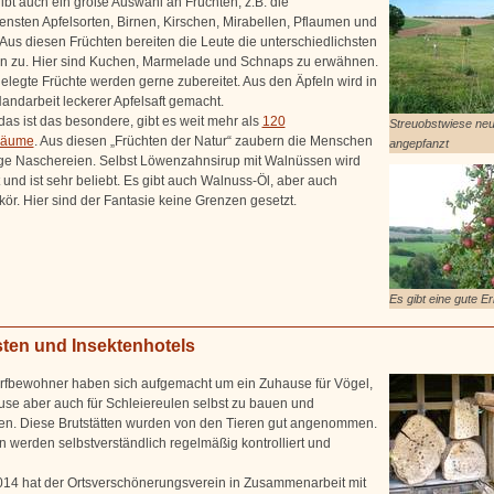
ibt auch ein große Auswahl an Früchten, z.B. die
ensten Apfelsorten, Birnen, Kirschen, Mirabellen, Pflaumen und
 Aus diesen Früchten bereiten die Leute die unterschiedlichsten
n zu. Hier sind Kuchen, Marmelade und Schnaps zu erwähnen.
elegte Früchte werden gerne zubereitet. Aus den Äpfeln wird in
Handarbeit leckerer Apfelsaft gemacht.
das ist das besondere, gibt es weit mehr als
120
Streuobstwiese ne
bäume
. Aus diesen „Früchten der Natur“ zaubern die Menschen
angepfanzt
e Naschereien. Selbst Löwenzahnsirup mit Walnüssen wird
 und ist sehr beliebt. Es gibt auch Walnuss-Öl, aber auch
kör. Hier sind der Fantasie keine Grenzen gesetzt.
Es gibt eine gute Er
sten und Insektenhotels
rfbewohner haben sich aufgemacht um ein Zuhause für Vögel,
se aber auch für Schleiereulen selbst zu bauen und
len. Diese Brutstätten wurden von den Tieren gut angenommen.
n werden selbstverständlich regelmäßig kontrolliert und
2014 hat der Ortsverschönerungsverein in Zusammenarbeit mit