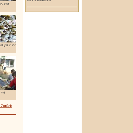
mit Presseartikeln
i Willi
üpft in ihr
 mit
 Zurück