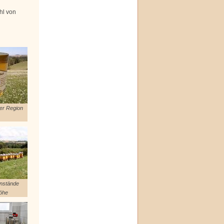
hl von
er Region
enstände
Höhe