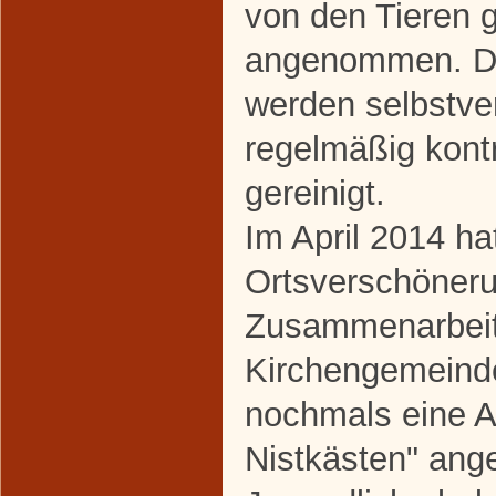
von den Tieren 
angenommen. D
werden selbstve
regelmäßig kontr
gereinigt.
Im April 2014 ha
Ortsverschöneru
Zusammenarbeit
Kirchengemein
nochmals eine A
Nistkästen" ang