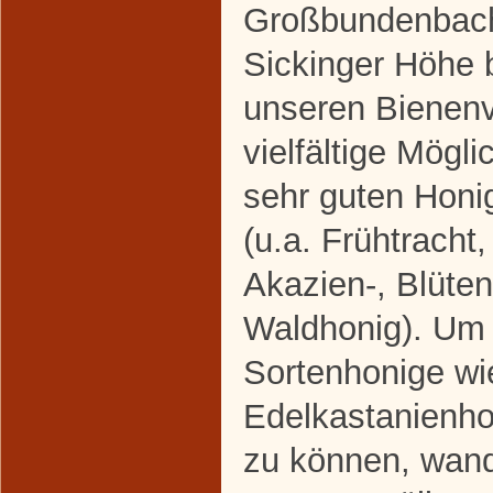
Großbundenbach
Sickinger Höhe b
unseren Bienenv
vielfältige Mögli
sehr guten Honi
(u.a. Frühtracht
Akazien-, Blüten
Waldhonig). Um 
Sortenhonige wi
Edelkastanienho
zu können, wand