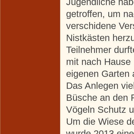
Jugendliche hab
getroffen, um na
verschidene Ver
Nistkästen herzu
Teilnehmer durft
mit nach Hause
eigenen Garten 
Das Anlegen vie
Büsche an den F
Vögeln Schutz un
Um die Wiese d
wurde 2013 eine