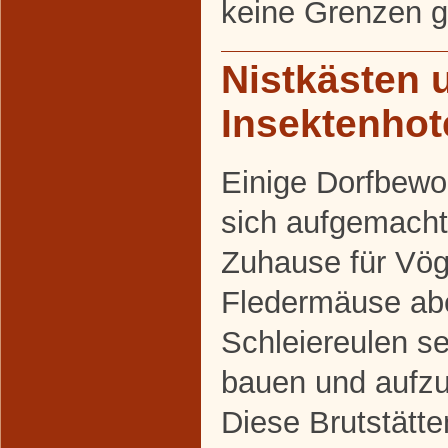
keine Grenzen g
Nistkästen 
Insektenhot
Einige Dorfbew
sich aufgemacht
Zuhause für Vög
Fledermäuse abe
Schleiereulen se
bauen und aufzu
Diese Brutstätt