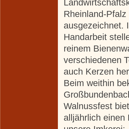
Landwirtschaft
Rheinland-Pfalz
ausgezeichnet. I
Handarbeit stell
reinem Bienenw
verschiedenen 
auch Kerzen her
Beim weithin be
Großbundenbac
Walnussfest biet
alljährlich einen 
unsere Imkerei: