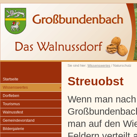
Sie sind hier:
Wissenswertes
/ Naturschutz
Streuobst
Startseite
Wissenswertes
Dorfleben
Wenn man nach
Tourismus
Großbundenbach 
Walnussfest
man auf den Wi
Gemeindevorstand
Bildergalerie
Feldern verteilt 