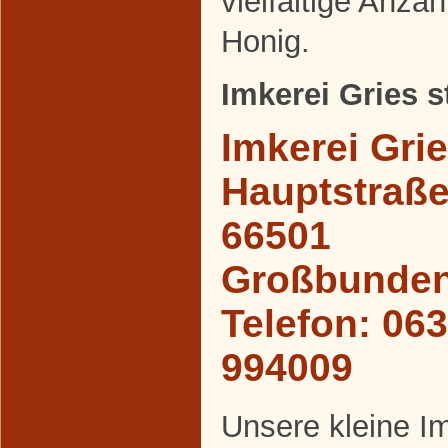
vielfältige Anza
Honig.
Imkerei Gries st
Imkerei Grie
Hauptstraße
66501
Großbunden
Telefon: 06
994009
Unsere kleine Im