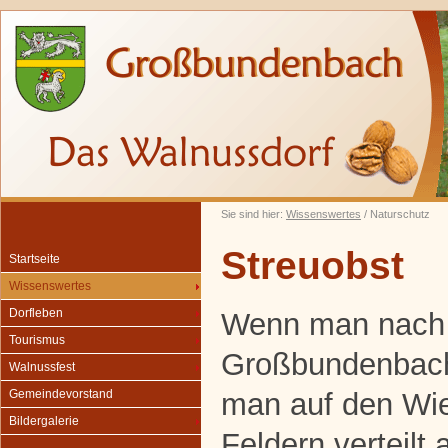
Sie sind hier:
Wissenswertes
/ Naturschutz
Streuobst
Startseite
Wissenswertes
Dorfleben
Wenn man nach
Tourismus
Großbundenbach 
Walnussfest
man auf den Wi
Gemeindevorstand
Bildergalerie
Feldern verteilt 