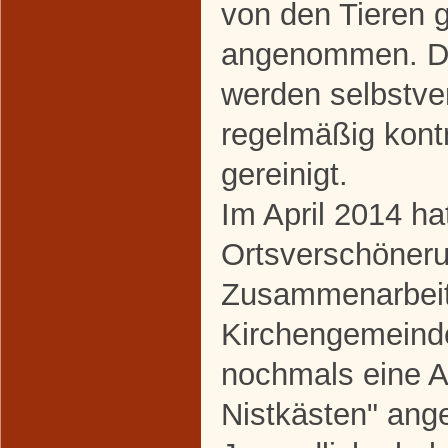
von den Tieren 
angenommen. D
werden selbstve
regelmäßig kontr
gereinigt.
Im April 2014 ha
Ortsverschöneru
Zusammenarbeit
Kirchengemein
nochmals eine A
Nistkästen" ang