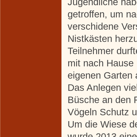
Jugendliche hab
getroffen, um na
verschidene Ver
Nistkästen herzu
Teilnehmer durft
mit nach Hause
eigenen Garten 
Das Anlegen vie
Büsche an den F
Vögeln Schutz un
Um die Wiese d
wurde 2013 eine