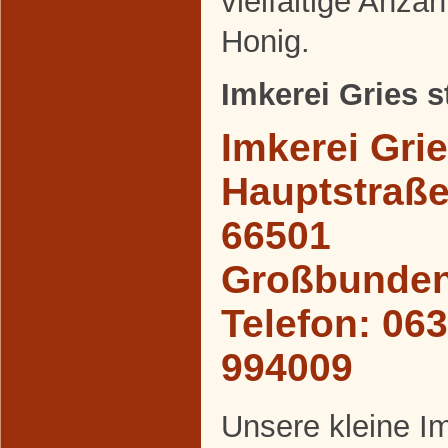
vielfältige Anza
Honig.
Imkerei Gries st
Imkerei Grie
Hauptstraße
66501
Großbunden
Telefon: 06
994009
Unsere kleine Im