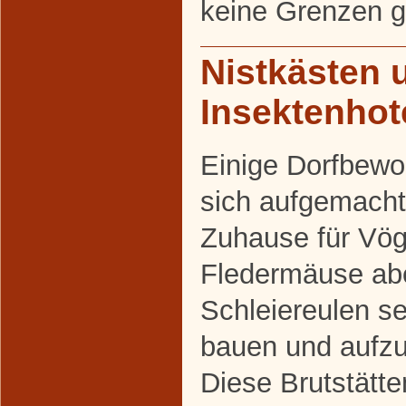
keine Grenzen g
Nistkästen 
Insektenhot
Einige Dorfbew
sich aufgemacht
Zuhause für Vög
Fledermäuse abe
Schleiereulen se
bauen und aufzu
Diese Brutstätt