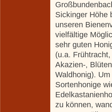
Großbundenbach
Sickinger Höhe b
unseren Bienenv
vielfältige Mögli
sehr guten Honi
(u.a. Frühtracht
Akazien-, Blüten
Waldhonig). Um 
Sortenhonige wi
Edelkastanienho
zu können, wand