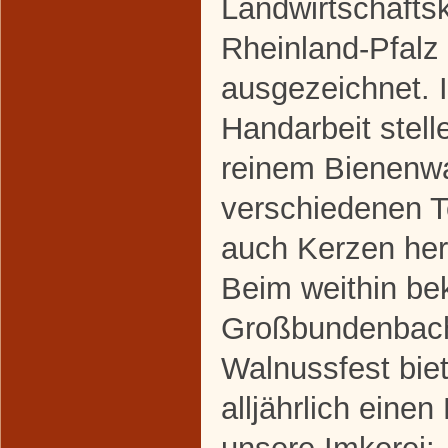
Landwirtschaft
Rheinland-Pfalz
ausgezeichnet. I
Handarbeit stell
reinem Bienenw
verschiedenen 
auch Kerzen her
Beim weithin be
Großbundenbac
Walnussfest biet
alljährlich einen 
unsere Imkerei: