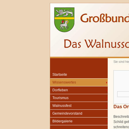
Sie sind hi
Startseite
Wissenswertes
Dorfleben
Tourismus
Walnussfest
Das Or
Gemeindevorstand
Beschrei
Bildergalerie
Schild ge
schreiten