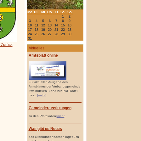
Mo
Di
Mi
Do
Fr
Sa
So
1
2
3
4
5
6
7
8
9
10
11
12
13
14
15
16
17
18
19
20
21
22
23
24
25
26
27
28
29
30
31
 Zurück
Aktuelles
Amtsblatt online
Zur aktuellen Ausgabe des
Amtsblattes der Verbandsgemeinde
Zweibrücken- Land zur PDF-Datei
des...
[mehr]
Gemeinderatssitzungen
zu den Protokollen
[mehr]
Was gibt es Neues
das Großbundenbacher Tagebuch