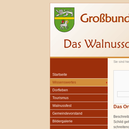
Sie sind hi
Startseite
Wissenswertes
Dorfleben
Tourismus
Walnussfest
Das Or
Gemeindevorstand
Beschrei
Bildergalerie
Schild ge
schreiten