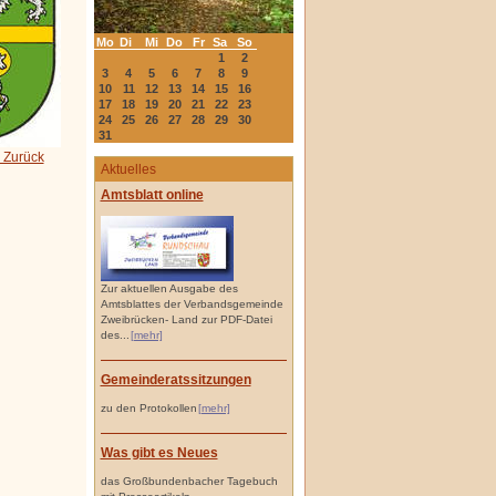
Mo
Di
Mi
Do
Fr
Sa
So
1
2
3
4
5
6
7
8
9
10
11
12
13
14
15
16
17
18
19
20
21
22
23
24
25
26
27
28
29
30
31
 Zurück
Aktuelles
Amtsblatt online
Zur aktuellen Ausgabe des
Amtsblattes der Verbandsgemeinde
Zweibrücken- Land zur PDF-Datei
des...
[mehr]
Gemeinderatssitzungen
zu den Protokollen
[mehr]
Was gibt es Neues
das Großbundenbacher Tagebuch