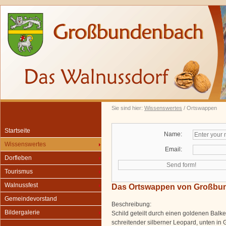
Sie sind hier:
Wissenswertes
/ Ortswappen
Startseite
Name:
Wissenswertes
Email:
Dorfleben
Tourismus
Walnussfest
Das Ortswappen von Großbu
Gemeindevorstand
Beschreibung:
Bildergalerie
Schild geteilt durch einen goldenen Balke
schreitender silberner Leopard, unten in