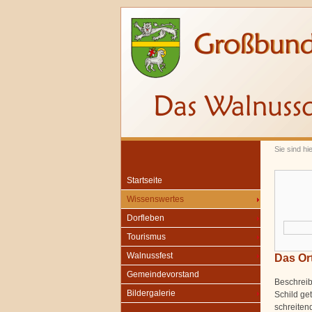
Sie sind hi
Startseite
Wissenswertes
Dorfleben
Tourismus
Walnussfest
Das Or
Gemeindevorstand
Beschrei
Bildergalerie
Schild ge
schreiten