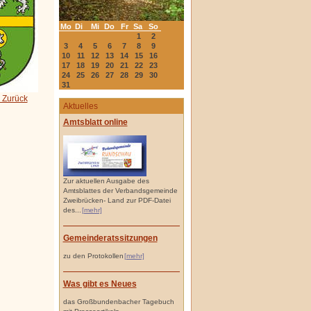
Mo
Di
Mi
Do
Fr
Sa
So
1
2
3
4
5
6
7
8
9
10
11
12
13
14
15
16
17
18
19
20
21
22
23
24
25
26
27
28
29
30
31
 Zurück
Aktuelles
Amtsblatt online
Zur aktuellen Ausgabe des
Amtsblattes der Verbandsgemeinde
Zweibrücken- Land zur PDF-Datei
des...
[mehr]
Gemeinderatssitzungen
zu den Protokollen
[mehr]
Was gibt es Neues
das Großbundenbacher Tagebuch