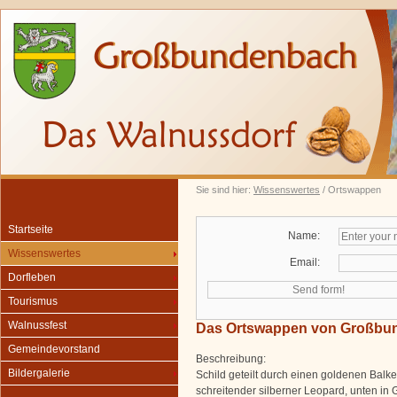
Sie sind hier:
Wissenswertes
/ Ortswappen
Startseite
Name:
Wissenswertes
Email:
Dorfleben
Tourismus
Walnussfest
Das Ortswappen von Großbu
Gemeindevorstand
Beschreibung:
Bildergalerie
Schild geteilt durch einen goldenen Balke
schreitender silberner Leopard, unten in