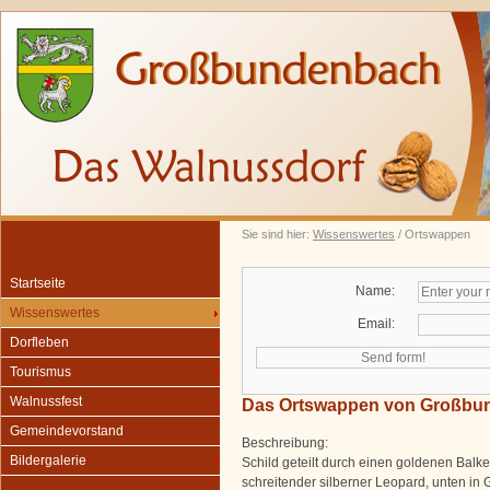
Sie sind hier:
Wissenswertes
/ Ortswappen
Startseite
Name:
Wissenswertes
Email:
Dorfleben
Tourismus
Walnussfest
Das Ortswappen von Großbu
Gemeindevorstand
Beschreibung:
Bildergalerie
Schild geteilt durch einen goldenen Balke
schreitender silberner Leopard, unten in