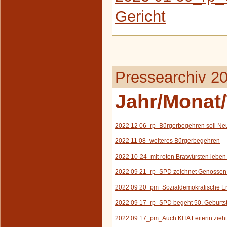
Gericht
Pressearchiv 2
Jahr/Monat/
2022 12 06_rp_Bürgerbegehren soll N
e
2022 11 08_weiteres Bürgerbegehren
2022 10-24_
mit roten
Bratwürsten leben 
2022 09 21_rp_SPD zeichnet Genossen
2022 09 20_pm_Sozialdemokratische Erf
2022 09 17_rp_SPD begeht 50. Geburts
2022 09 17_pm_Auch KITA Leiterin zieht 