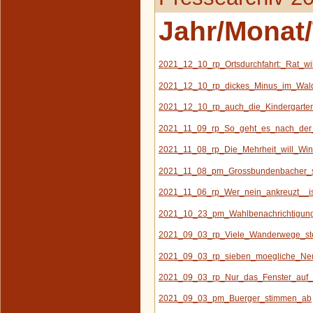
Jahr/Monat/
2021_12_10_rp_Ortsdurchfahrt:_Rat_w
2021_12_10_rp_dickes_Minus_im_Wal
2021_12_10_rp_auch_die_Kindergarten_
2021_11_09_rp_So_geht_es_nach_der
2021_11_08_rp_Die_Mehrheit_will_Win
2021_11_08_pm_Grossbundenbacher_s
2021_11_06_rp_Wer_nein_ankreuzt__is
2021_10_23_pm_Wahlbenachrichtigung
2021_09_03_rp_Viele_Wanderwege_s
2021_09_03_rp_sieben_moegliche_Ne
2021_09_03_rp_Nur_das_Fenster_auf_r
2021_09_03_pm_Buerger_stimmen_ab