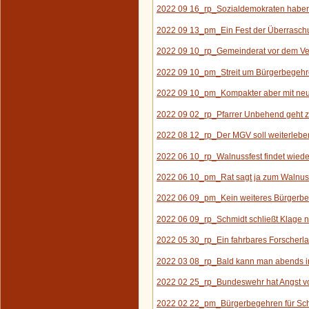
2022 09 16_rp_Sozialdemokraten haben 
2022 09 13_pm_Ein Fest der Überrasc
2022 09 10_rp_Gemeinderat vor dem Ve
2022 09 10_pm_Streit um Bürgerbegehre
2022 09 10_pm_Kompakter aber mit neue
2022 09 02_rp_Pfarrer Unbehend geht z
2022 08 12_rp_Der MGV
soll weiterlebe
2022 06 10_rp_Walnussfest findet wieder
2022 06 10_pm_Rat sagt ja zum Walnus
2022 06 09_pm_K
ein weiteres B
ürgerb
2022 06 09_rp_Schmidt schließt Klage n
2022 05 30_rp_Ein fahrbares Forscherla
2022 03 08_rp_Bald kann man abends 
2022 02 25_rp_Bundeswehr hat Angst vor
2022 02 22_pm_Bürgerbegehren für Sc