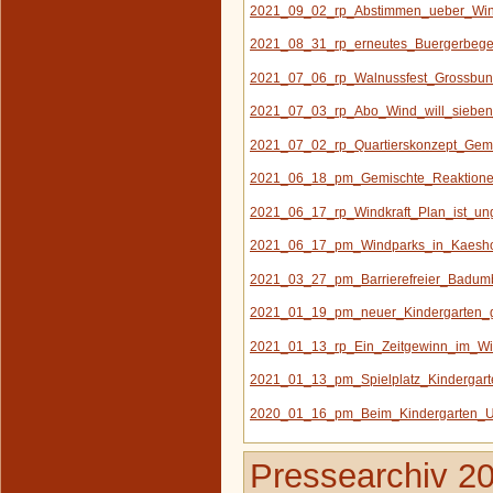
2021_09_02_rp_Abstimmen_ueber_Win
2021_08_31_rp_erneutes_Buergerbege
2021_07_06_rp_Walnussfest_Grossbun
2021_07_03_rp_Abo_Wind_will_siebe
2021_07_02_rp_Quartierskonzept_Geme
2021_06_18_pm_Gemischte_Reaktionen_
2021_06_17_rp_Windkraft_Plan_ist_ung
2021_06_17_pm_Windparks_in_Kaesh
2021_03_27_pm_Barrierefreier_Badum
2021_01_19_pm_neuer_Kindergarten_g
2021_01_13_rp_Ein_Zeitgewinn_im_Wind
2021_01_13_pm_Spielplatz_Kindergart
2020_01_16_pm_Beim_Kindergarten_U
Pressearchiv 2