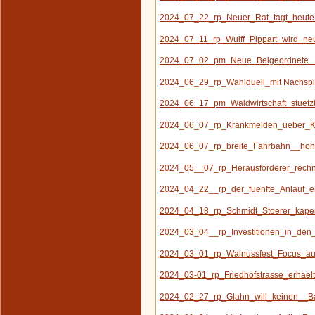
2024_07_22_rp_Neuer_Rat_tagt_heute
2024_07_11_rp_Wulff_Pippart_wird_neu
2024_07_02_pm_Neue_Beigeordnete__a
2024_06_29_rp_Wahlduell_mit Nachspie
2024_06_17_pm_Waldwirtschaft_stuetz
2024_06_07_rp_Krankmelden_ueber_Ki
2024_06_07_rp_breite_Fahrbahn__hohe
2024_05__07_rp_Herausforderer_rechn
2024_04_22__rp_der_fuenfte_Anlauf_e
2024_04_18_rp_Schmidt_Stoerer_kape
2024_03_04__rp_Investitionen_in_den_
2024_03_01_rp_Walnussfest_Focus_auf
2024_03-01_rp_Friedhofstrasse_erhaelt
2024_02_27_rp_Glahn_will_keinen__Ba