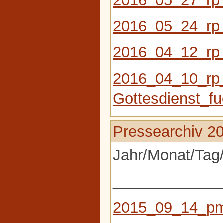
2016_05_24_rp
2016_04_12_rp_
2016_04_10_rp
Gottesdienst_f
Pressearchiv 2
Jahr/Monat/Tag/
_____________
2015_09_14_pm