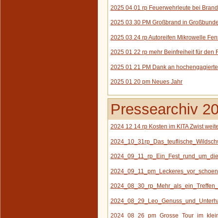
2025 04 01 rp Feuerwehrleute bei Brand
2025 03 30 PM Großbrand in Großbund
2025 03 24 rp Autoreifen Mikrowelle Fen
2025 01 22 rp mehr Beinfreiheit für den 
2025 01 21 PM Dank an hochengagierte
2025 01 20 pm Neues Jahr
Pressearchiv 2
2024 12 14 rp Kosten im KITA Zwist weite
2024_10_31rp_Das_teuflische_Wildsch
2024_09_11_rp_Ein_Fest_rund_um_die
2024_09_11_pm_Leckeres_vor_schoene
2024_08_30_rp_Mehr_als_ein_Treffen_
2024_08_29_Leo_Genuss_und_Unterhal
2024_08_26_pm_Grosse_Tour_im_klein