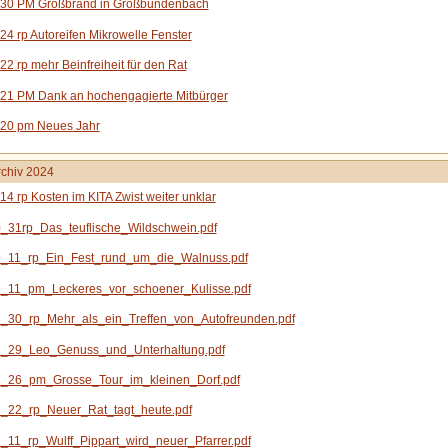
 30 PM Großbrand in Großbundenbach
24 rp Autoreifen Mikrowelle Fenster
22 rp mehr Beinfreiheit für den R
at
21 PM Dank an hochengagierte Mitbürger
 20 pm Neues Jahr
chiv 2024
14 rp Kosten im KITA Zwist weiter unklar
_31rp_Das_teuflische_Wildschwein.pdf
_11_rp_Ein_Fest_rund_um_die_Walnuss.pdf
_11_pm_Leckeres_vor_schoener_Kulisse.pdf
_30_rp_Mehr_als_ein_Treffen_von_Autofreunden.pdf
_29_Leo_Genuss_und_Unterhaltung.pdf
_26_pm_Grosse_Tour_im_kleinen_Dorf.pdf
_22_rp_Neuer_Rat_tagt_heute.pdf
11_rp_Wulff_Pippart_wird_neuer_Pfarrer.pdf