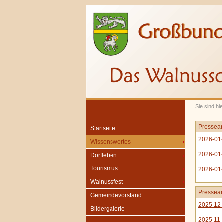
Sie sind hi
Pressear
Startseite
2026-01-
Wissenswertes
2026-01-
Dorfleben
Tourismus
2026-01-
Walnussfest
Pressear
Gemeindevorstand
2025 12 
Bildergalerie
2025 11 