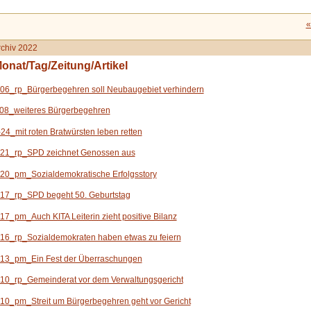
«
chiv 2022
onat/Tag/Zeitung/Artikel
06_rp_Bürgerbegehren soll N
eubaugebiet verhindern
 08_weiteres Bürgerbegehren
-24_
mit roten
Bratwürsten leben retten
 21_rp_SPD zeichnet Genossen aus
20_pm_Sozialdemokratische Erfolgsstory
17_rp_SPD begeht 50. Geburtstag
17_pm_Auch KITA Leiterin zieht positive Bilanz
16_rp_Sozialdemokraten haben etwas zu feiern
 13_pm_Ein Fest der Überraschungen
10_rp_Gemeinderat vor dem Verwaltungsgericht
10_pm_Streit um Bürgerbegehren geht vor Gericht