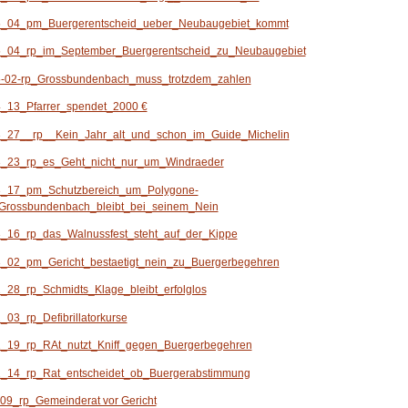
_04_pm_Buergerentscheid_ueber_Neubaugebiet_kommt
_04_rp_im_September_Buergerentscheid_zu_Neubaugebiet
-02-rp_Grossbundenbach_muss_trotzdem_zahlen
_13_Pfarrer_spendet_2000 €
_27__rp__Kein_Jahr_alt_und_schon_im_Guide_Michelin
_23_rp_es_Geht_nicht_nur_um_Windraeder
_17_pm_Schutzbereich_um_Polygone-
Grossbundenbach_bleibt_bei_seinem_Nein
_16_rp_das_Walnussfest_steht_auf_der_Kippe
_02_pm_Gericht_bestaetigt_nein_zu_Buergerbegehren
_28_rp_Schmidts_Klage_bleibt_erfolglos
03_rp_Defibrillatorkurse
_19_rp_RAt_nutzt_Kniff_gegen_Buergerbegehren
_14_rp_Rat_entscheidet_ob_Buergerabstimmung
09_rp_Gemeinderat vor Gericht