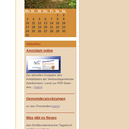
Mo
Di
Mi
Do
Fr
Sa
So
1
2
3
4
5
6
7
8
9
10
11
12
13
14
15
16
17
18
19
20
21
22
23
24
25
26
27
28
29
30
31
Aktuelles
Amtsblatt online
Zur aktuellen Ausgabe des
Amtsblattes der Verbandsgemeinde
Zweibrücken- Land zur PDF-Datei
des...
[mehr]
Gemeinderatssitzungen
zu den Protokollen
[mehr]
Was gibt es Neues
das Großbundenbacher Tagebuch