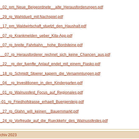
_02_pm_Neue_Beigeordnete__alte_Herausforderungen.pdf
_29_rp_Wahlduell_mit Nachspiel.pdf
_17_pm_Waldwirtschaft_stuetzt_den_Haushalt.pdf
_07_rp_Krankmelden_ueber_Kita-App.pdf
_07_rp_breite_Fahrbahn__hohe_Bordsteine.pdf
__07_rp_Herausforderer_rechnet_sich_keine_Chancen_aus.pdf
_22__rp_der_fuenfte_Anlauf_endet_mit_einem_Fiasko.pdf
_18_rp_Schmidt_Stoerer_kapern_die_Versammlungen.pdf
04__rp_Investitionen_in_den_Kindergarten.pdf
_01_rp_Walnussfest_Focus_auf_Regionales.pdf
01_rp_Friedhofstrasse_erhaelt_Buergersteig.pdf
_27_rp_Glahn_will_keinen__Bauernmarkt.pdf
_24_rp_Vorfreude_auf_die_Rueckkehr_des_Walnussfestes.pdf
chiv 2023