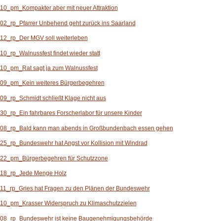
10_pm_Kompakter aber mit neuer Attraktion
02_rp_Pfarrer Unbehend geht zurück ins Saarland
 12_rp_Der MGV
soll weiterleben
10_rp_Walnussfest findet wieder statt
10_pm_Rat sagt ja zum Walnussfest
 09_pm_K
ein weiteres B
ürgerbegehren
09_rp_Schmidt schließt Klage nicht aus
30_rp_Ein fahrbares Forscherlabor für unsere Kinder
 08_rp_Bald kann man abends in Großbundenbach essen gehen
25_rp_Bundeswehr hat Angst vor Kollision mit Windrad
 22_pm_Bürgerbegehren für Schutzzone
 18_rp_Jede Menge Holz
 11_rp_G
ries hat Fragen zu den Plänen der Bundeswehr
10_pm_Krasser Widerspruch zu Klimaschutzzielen
 08_rp_Bundeswehr ist keine Baugenehmigungsbehörde