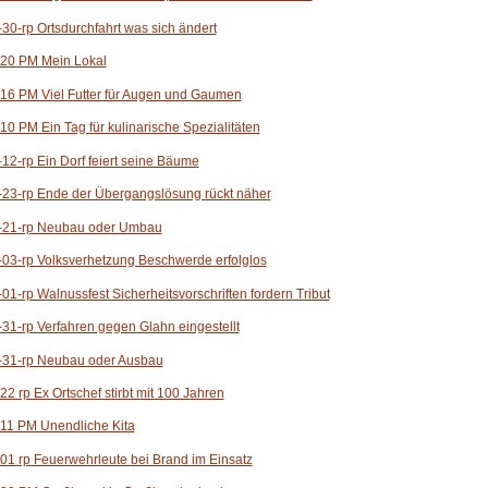
30-rp Ortsdurchfahrt was sich ändert
 20 PM Mein Lokal
16 PM Viel Futter für Augen und Gaumen
10 PM Ein Tag für kulinarische Spezialitäten
12-rp Ein Dorf feiert seine Bäume
23-rp Ende der Übergangslösung rückt näher
-21-rp Neubau oder Umbau
03-rp Volksverhetzung Beschwerde erfolglos
01-rp Walnussfest Sicherheitsvorschriften fordern Tribut
31-rp Verfahren gegen Glahn eingestellt
-31-rp Neubau oder Ausbau
22 rp Ex Ortschef stirbt mit 100 Jahren
11 PM Unendliche Kita
01 rp Feuerwehrleute bei Brand im Einsatz