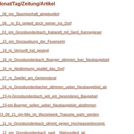
onat/Tag/Zeitung/Artikel
_08_pm_Stuemperhaft_abgekupfert
_08__rp_Es_pinkelt_doch_keiner_ins_Dorf
_03_pm_Grossbundenbach_Kabarett_mit_Gerd_Kannegieser
_15_pm_Grossuebung_der_Feuerwehr
_19_rp_Vernunft_hat_gesiegt
_18_rp_Grossbundenbach_Buerger_stimmen_fuer_Neubaugebiet
_16_rp_Abstimmung_spaltet_das_Dorf
_07_rp_Zweifel_am_Gemeinderat
_04_rp_Grossbundenbacher_stimmen_ueber_Neubaugebiet_ab
_23-rp-Grossbundenbach_will_ein_besonderes_Baugebiet
_23-pm-Buerger_sollen_ueber_Neubaugebiet_abstimmen
23_08_21_pm-Wie_im_Wurzelwerk_Traeume_wahr_werden
_11_rp_Grossbundenbach_stimmt_gegen_Hochwasserkonzept.
_12_pm_Grossbundenbach_sagt__Walnussfest_ab