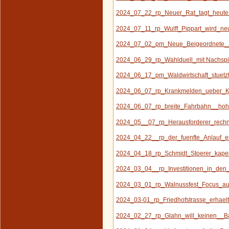
2024_07_22_rp_Neuer_Rat_tagt_heute
2024_07_11_rp_Wulff_Pippart_wird_neu
2024_07_02_pm_Neue_Beigeordnete__a
2024_06_29_rp_Wahlduell_mit Nachspie
2024_06_17_pm_Waldwirtschaft_stuetz
2024_06_07_rp_Krankmelden_ueber_Ki
2024_06_07_rp_breite_Fahrbahn__hohe
2024_05__07_rp_Herausforderer_rechn
2024_04_22__rp_der_fuenfte_Anlauf_e
2024_04_18_rp_Schmidt_Stoerer_kape
2024_03_04__rp_Investitionen_in_den_
2024_03_01_rp_Walnussfest_Focus_auf
2024_03-01_rp_Friedhofstrasse_erhaelt
2024_02_27_rp_Glahn_will_keinen__Ba