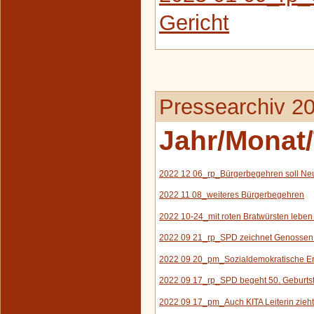
Gericht
Pressearchiv 2
Jahr/Monat/
2022 12 06_rp_Bürgerbegehren soll N
e
2022 11 08_weiteres Bürgerbegehren
2022 10-24_
mit roten
Bratwürsten leben 
2022 09 21_rp_SPD zeichnet Genossen
2022 09 20_pm_Sozialdemokratische Erf
2022 09 17_rp_SPD begeht 50. Geburts
2022 09 17_pm_Auch KITA Leiterin zieht 