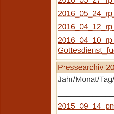
2016_05_24_rp
2016_04_12_rp_
2016_04_10_rp
Gottesdienst_f
Pressearchiv 2
Jahr/Monat/Tag/
_____________
2015_09_14_pm