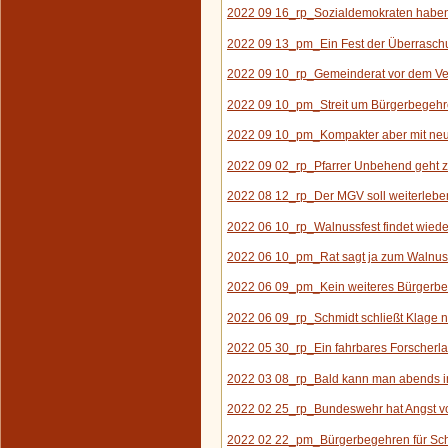
2022 09 16_rp_Sozialdemokraten haben 
2022 09 13_pm_Ein Fest der Überrasc
2022 09 10_rp_Gemeinderat vor dem Ve
2022 09 10_pm_Streit um Bürgerbegehre
2022 09 10_pm_Kompakter aber mit neue
2022 09 02_rp_Pfarrer Unbehend geht z
2022 08 12_rp_Der MGV
soll weiterlebe
2022 06 10_rp_Walnussfest findet wieder
2022 06 10_pm_Rat sagt ja zum Walnus
2022 06 09_pm_K
ein weiteres B
ürgerb
2022 06 09_rp_Schmidt schließt Klage n
2022 05 30_rp_Ein fahrbares Forscherla
2022 03 08_rp_Bald kann man abends 
2022 02 25_rp_Bundeswehr hat Angst vor
2022 02 22_pm_Bürgerbegehren für Sc