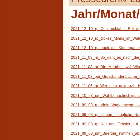
Jahr/Monat/
2021_12_10_rp_Ortsdurchfahrt:_Rat_w
2021_12_10_rp_dickes_Minus_im_Wal
2021_12_10_rp_auch_die_Kindergarten_
2021_11_09_rp_So_geht_es_nach_der
2021_11_08_rp_Die_Mehrheit_will_Win
2021_11_08_pm_Grossbundenbacher_s
2021_11_06_rp_Wer_nein_ankreuzt__is
2021_10_23_pm_Wahlbenachrichtigung
2021_09_03_rp_Viele_Wanderwege_s
2021_09_03_rp_sieben_moegliche_Ne
2021_09_03_rp_Nur_das_Fenster_auf_r
2021_09_03_pm_Buerger_stimmen_ab