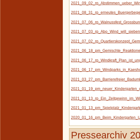
2021_09_02_rp_Abstimmen_ueber_Win
2021_08_31_rp_erneutes_Buergerbege
2021_07_06_rp_Walnussfest_Grossbun
2021_07_03_rp_Abo_Wind_will_siebe
2021_07_02_rp_Quartierskonzept_Geme
2021_06_18_pm_Gemischte_Reaktionen_
2021_06_17_rp_Windkraft_Plan_ist_ung
2021_06_17_pm_Windparks_in_Kaesh
2021_03_27_pm_Barrierefreier_Badum
2021_01_19_pm_neuer_Kindergarten_g
2021_01_13_rp_Ein_Zeitgewinn_im_Wind
2021_01_13_pm_Spielplatz_Kindergart
2020_01_16_pm_Beim_Kindergarten_U
Pressearchiv 2