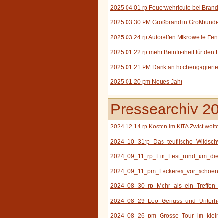
2025 04 01 rp Feuerwehrleute bei Brand
2025 03 30 PM Großbrand in Großbund
2025 03 24 rp Autoreifen Mikrowelle Fen
2025 01 22 rp mehr Beinfreiheit für den 
2025 01 21 PM Dank an hochengagierte
2025 01 20 pm Neues Jahr
Pressearchiv 2
2024 12 14 rp Kosten im KITA Zwist weite
2024_10_31rp_Das_teuflische_Wildsch
2024_09_11_rp_Ein_Fest_rund_um_die
2024_09_11_pm_Leckeres_vor_schoene
2024_08_30_rp_Mehr_als_ein_Treffen_
2024_08_29_Leo_Genuss_und_Unterhal
2024_08_26_pm_Grosse_Tour_im_klein