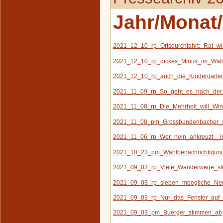
Jahr/Monat/
2021_12_10_rp_Ortsdurchfahrt:_Rat_w
2021_12_10_rp_dickes_Minus_im_Wal
2021_12_10_rp_auch_die_Kindergarten_
2021_11_09_rp_So_geht_es_nach_der
2021_11_08_rp_Die_Mehrheit_will_Win
2021_11_08_pm_Grossbundenbacher_s
2021_11_06_rp_Wer_nein_ankreuzt__is
2021_10_23_pm_Wahlbenachrichtigung
2021_09_03_rp_Viele_Wanderwege_s
2021_09_03_rp_sieben_moegliche_Ne
2021_09_03_rp_Nur_das_Fenster_auf_r
2021_09_03_pm_Buerger_stimmen_ab