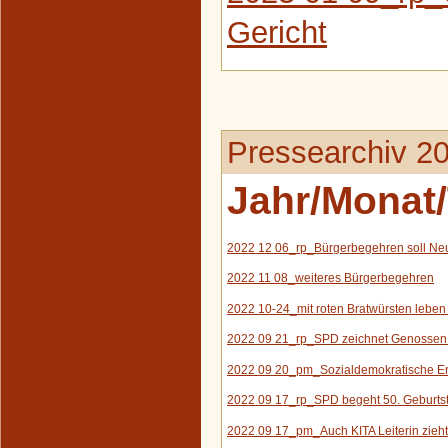
Gericht
Pressearchiv 2
Jahr/Monat/
2022 12 06_rp_Bürgerbegehren soll N
e
2022 11 08_weiteres Bürgerbegehren
2022 10-24_
mit roten
Bratwürsten leben 
2022 09 21_rp_SPD zeichnet Genossen
2022 09 20_pm_Sozialdemokratische Erf
2022 09 17_rp_SPD begeht 50. Geburts
2022 09 17_pm_Auch KITA Leiterin zieht 