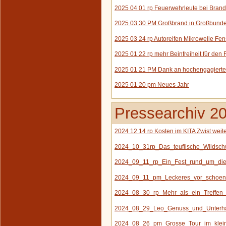
2025 04 01 rp Feuerwehrleute bei Brand
2025 03 30 PM Großbrand in Großbund
2025 03 24 rp Autoreifen Mikrowelle Fen
2025 01 22 rp mehr Beinfreiheit für den 
2025 01 21 PM Dank an hochengagierte
2025 01 20 pm Neues Jahr
Pressearchiv 2
2024 12 14 rp Kosten im KITA Zwist weite
2024_10_31rp_Das_teuflische_Wildsch
2024_09_11_rp_Ein_Fest_rund_um_die
2024_09_11_pm_Leckeres_vor_schoene
2024_08_30_rp_Mehr_als_ein_Treffen_
2024_08_29_Leo_Genuss_und_Unterhal
2024_08_26_pm_Grosse_Tour_im_klein