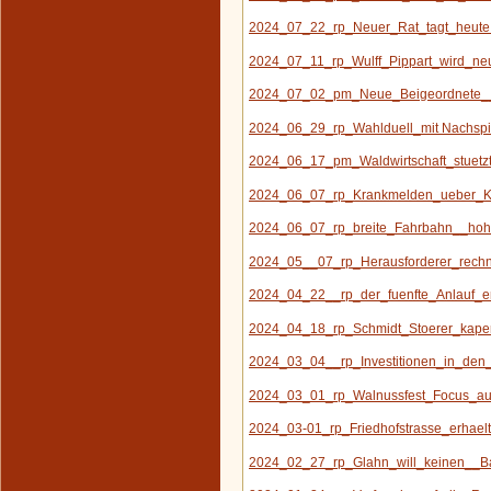
2024_07_22_rp_Neuer_Rat_tagt_heute
2024_07_11_rp_Wulff_Pippart_wird_neu
2024_07_02_pm_Neue_Beigeordnete__a
2024_06_29_rp_Wahlduell_mit Nachspie
2024_06_17_pm_Waldwirtschaft_stuetz
2024_06_07_rp_Krankmelden_ueber_Ki
2024_06_07_rp_breite_Fahrbahn__hohe
2024_05__07_rp_Herausforderer_rechn
2024_04_22__rp_der_fuenfte_Anlauf_e
2024_04_18_rp_Schmidt_Stoerer_kape
2024_03_04__rp_Investitionen_in_den_
2024_03_01_rp_Walnussfest_Focus_auf
2024_03-01_rp_Friedhofstrasse_erhaelt
2024_02_27_rp_Glahn_will_keinen__Ba