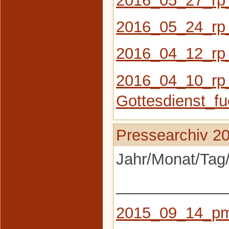
2016_05_24_rp
2016_04_12_rp_
2016_04_10_rp
Gottesdienst_f
Pressearchiv 2
Jahr/Monat/Tag/
_____________
2015_09_14_pm