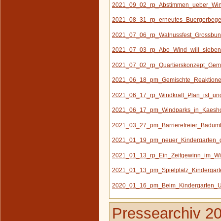
2021_09_02_rp_Abstimmen_ueber_Win
2021_08_31_rp_erneutes_Buergerbege
2021_07_06_rp_Walnussfest_Grossbun
2021_07_03_rp_Abo_Wind_will_siebe
2021_07_02_rp_Quartierskonzept_Geme
2021_06_18_pm_Gemischte_Reaktionen_
2021_06_17_rp_Windkraft_Plan_ist_ung
2021_06_17_pm_Windparks_in_Kaesh
2021_03_27_pm_Barrierefreier_Badum
2021_01_19_pm_neuer_Kindergarten_g
2021_01_13_rp_Ein_Zeitgewinn_im_Wind
2021_01_13_pm_Spielplatz_Kindergart
2020_01_16_pm_Beim_Kindergarten_U
Pressearchiv 2