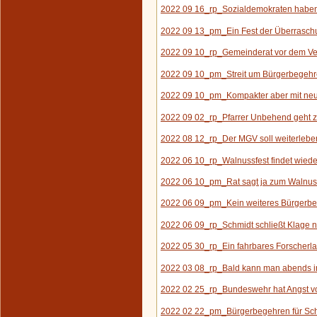
2022 09 16_rp_Sozialdemokraten haben 
2022 09 13_pm_Ein Fest der Überrasc
2022 09 10_rp_Gemeinderat vor dem Ve
2022 09 10_pm_Streit um Bürgerbegehre
2022 09 10_pm_Kompakter aber mit neue
2022 09 02_rp_Pfarrer Unbehend geht z
2022 08 12_rp_Der MGV
soll weiterlebe
2022 06 10_rp_Walnussfest findet wieder
2022 06 10_pm_Rat sagt ja zum Walnus
2022 06 09_pm_K
ein weiteres B
ürgerb
2022 06 09_rp_Schmidt schließt Klage n
2022 05 30_rp_Ein fahrbares Forscherla
2022 03 08_rp_Bald kann man abends 
2022 02 25_rp_Bundeswehr hat Angst vor
2022 02 22_pm_Bürgerbegehren für Sc