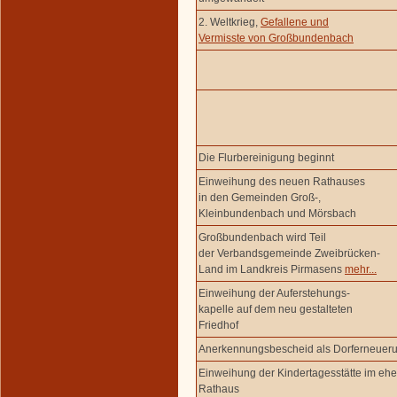
2. Weltkrieg,
Gefallene und
Vermisste von Großbundenbach
Die Flurbereinigung beginnt
Einweihung des neuen Rathauses
in den Gemeinden Groß-,
Kleinbundenbach und Mörsbach
Großbundenbach wird Teil
der Verbandsgemeinde Zweibrücken-
Land im Landkreis Pirmasens
mehr...
Einweihung der Auferstehungs-
kapelle auf dem neu gestalteten
Friedhof
Anerkennungsbescheid als Dorferneue
Einweihung der Kindertagesstätte im eh
Rathaus