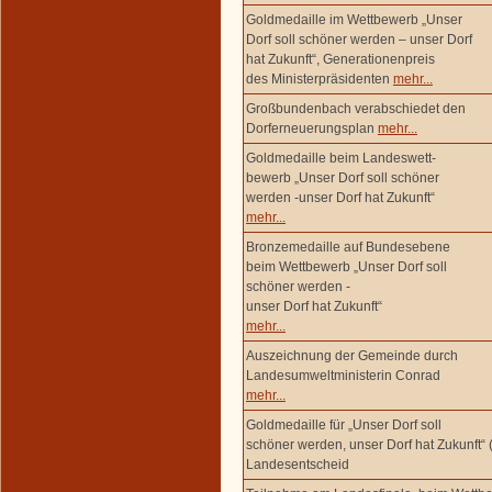
Goldmedaille im Wettbewerb „Unser
Dorf soll schöner werden – unser Dorf
hat Zukunft“, Generationenpreis
des Ministerpräsidenten
mehr...
Großbundenbach verabschiedet den
Dorferneuerungsplan
mehr...
Goldmedaille beim Landeswett-
bewerb „Unser Dorf soll schöner
werden -unser Dorf hat Zukunft“
mehr...
Bronzemedaille auf Bundesebene
beim Wettbewerb „Unser Dorf soll
schöner werden -
unser Dorf hat Zukunft“
mehr...
Auszeichnung der Gemeinde durch
Landesumweltministerin Conrad
mehr...
Goldmedaille für „Unser Dorf soll
schöner werden, unser Dorf hat Zukunft“ 
Landesentscheid