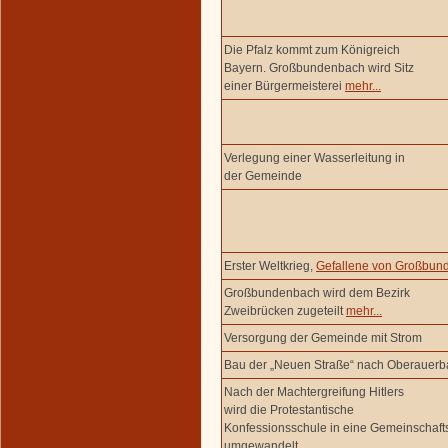
Die Pfalz kommt zum Königreich
Bayern. Großbundenbach wird Sitz
einer Bürgermeisterei
mehr...
Verlegung einer Wasserleitung in
der Gemeinde
Erster Weltkrieg,
Gefallene von Großbun
Großbundenbach wird dem Bezirk
Zweibrücken zugeteilt
mehr...
Versorgung der Gemeinde mit Strom
Bau der „Neuen Straße“ nach Oberauer
Nach der Machtergreifung Hitlers
wird die Protestantische
Konfessionsschule in eine Gemeinschaft
umgewandelt