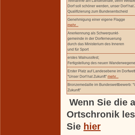
Teilnahme am Landesfinale, beim Wettb
Dorf soll schöner werden, unser Dorf hat 
Qualifizierung zum Bundesentscheid
Genehmigung einer eigene Flagge
mehr...
Anerkennung als Schwerpunkt-
gemeinde in der Dorferneuerung
durch das Ministerium des Inneren
und für Sport
erstes Walnussfest;
Fertigstellung des neuen Wanderwegene
Erster Platz auf Landesebene im Dorfwet
"Unser Dorf hat Zukunft"
mehr...
Bronzemedaille im Bundeswettbewerb: "U
Zukunft"
Wenn Sie die a
Ortschronik le
Sie
hier