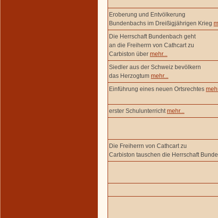
Eroberung und Entvölkerung
Bundenbachs im Dreißigjährigen Krieg
m
Die Herrschaft Bundenbach geht
an die Freiherrn von Cathcart zu
Carbiston über
mehr...
Siedler aus der Schweiz bevölkern
das Herzogtum
mehr...
Einführung eines neuen Ortsrechtes
mehr
erster Schulunterricht
mehr...
Die Freiherrn von Cathcart zu
Carbiston tauschen die Herrschaft Bun