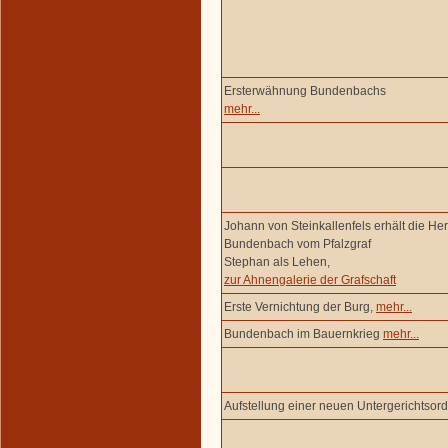
Ersterwähnung Bundenbachs
mehr...
Johann von Steinkallenfels erhält die Her
Bundenbach vom Pfalzgraf
Stephan als Lehen,
zur Ahnengalerie der Grafschaft
Erste Vernichtung der Burg,
mehr...
Bundenbach im Bauernkrieg
mehr...
Aufstellung einer neuen Untergerichtsor