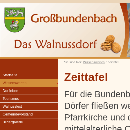
Sie sind hier:
Wissenswertes
/ Zeittafel
Zeittafel
Startseite
Wissenswertes
Dorfleben
Für die Bunden
Tourismus
Dörfer fließen w
Walnussfest
Pfarrkirche und 
Gemeindevorstand
Bildergalerie
mittelalterliche 