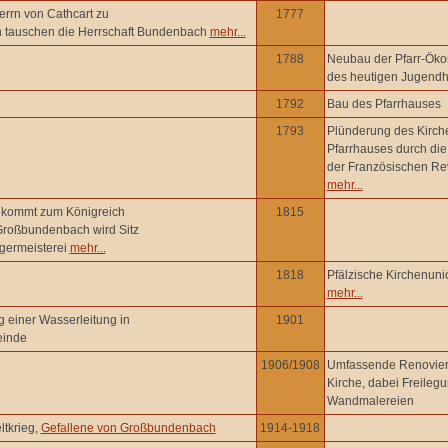
errn von Cathcart zu
1777
n tauschen die Herrschaft Bundenbach
mehr...
1788
Neubau der Pfarr-Öko
des heutigen Jugend
1792
Bau des Pfarrhauses
1793
Plünderung des Kirch
Pfarrhauses durch di
der Französischen Re
mehr...
z kommt zum Königreich
1815
Großbundenbach wird Sitz
rgermeisterei
mehr...
1818
Pfälzische Kirchenuni
mehr...
 einer Wasserleitung in
1901
einde
1906/1908
Umfassende Renovier
Kirche, dabei Freileg
Wandmalereien
ltkrieg,
Gefallene von Großbundenbach
1914-1918