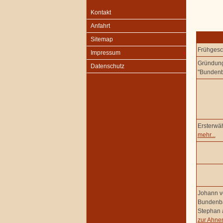
Kontakt
Anfahrt
Sitemap
Frühgesc
Impressum
Gründung
Datenschutz
"Bunden
Ersterw
mehr...
Johann vo
Bundenba
Stephan 
zur Ahnen