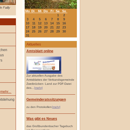
e Failly
Mo
Di
Mi
Do
Fr
Sa
So
1
2
3
4
5
6
7
8
9
10
11
12
13
14
15
16
17
18
19
20
21
22
23
24
25
26
27
28
29
30
31
Aktuelles
ichen
Amtsblatt online
ius
rs
Zur aktuellen Ausgabe des
Amtsblattes der Verbandsgemeinde
Zweibrücken- Land zur PDF-Datei
des...
[mehr]
e
mehr...
Gemeinderatssitzungen
ntstehung
zu den Protokollen
[mehr]
Was gibt es Neues
das Großbundenbacher Tagebuch