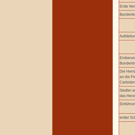
Erste Ver
Bundenba
Aufstell
Eroberun
Bundenba
Die Herr
an die Fr
Carbisto
Siedler 
das Her
Einführu
erster Sc