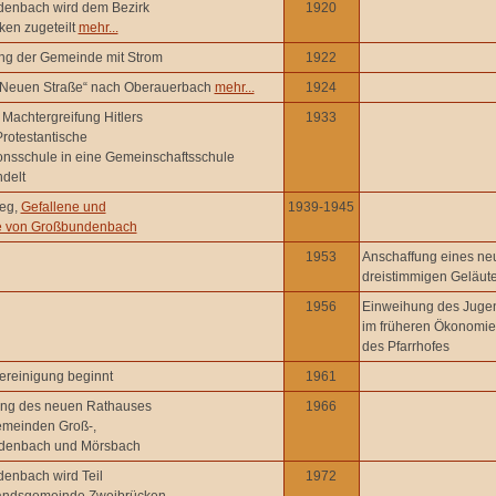
enbach wird dem Bezirk
1920
ken zugeteilt
mehr...
ng der Gemeinde mit Strom
1922
„Neuen Straße“ nach Oberauerbach
mehr...
1924
Machtergreifung Hitlers
1933
Protestantische
onsschule in eine Gemeinschaftsschule
delt
ieg,
Gefallene und
1939-1945
e von Großbundenbach
1953
Anschaffung eines ne
dreistimmigen Geläut
1956
Einweihung des Juge
im früheren Ökonomi
des Pfarrhofes
ereinigung beginnt
1961
ng des neuen Rathauses
1966
emeinden Groß-,
denbach und Mörsbach
enbach wird Teil
1972