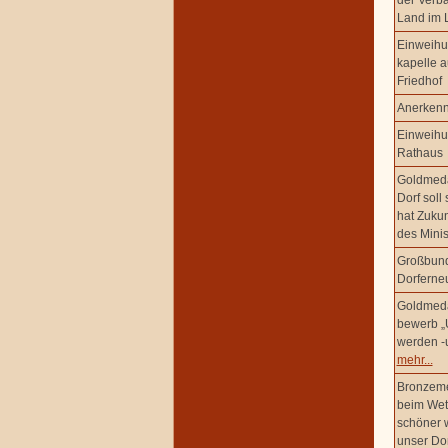
der Verb
Land im 
Einweihu
kapelle a
Friedhof
Anerkenn
Einweihu
Rathaus
Goldmeda
Dorf soll
hat Zukun
des Mini
Großbund
Dorferne
Goldmeda
bewerb „U
werden -u
mehr...
Bronzeme
beim Wett
schöner 
unser Dor