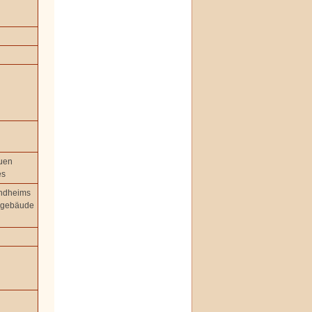
uen
es
ndheims
egebäude