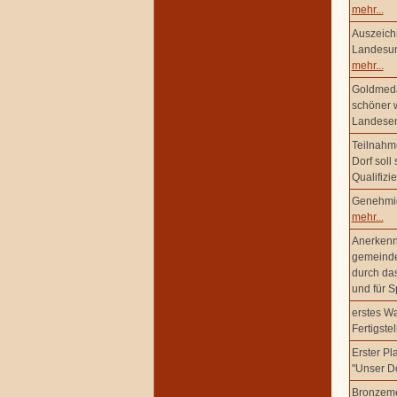
mehr...
Auszeich
Landesum
mehr...
Goldmedai
schöner w
Landesen
Teilnahm
Dorf soll
Qualifiz
Genehmig
mehr...
Anerkenn
gemeinde
durch das
und für S
erstes Wa
Fertigst
Erster P
"Unser Do
Bronzeme