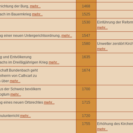
nichtung der Burg,
mehr...
1468
ch im Bauernkrieg
mehr...
1525
1530
Einführung der Reform
mehr...
ung einer neuen Untergerichtsordnung,
mehr...
1547
1580
Unwetter zerstört Kirc
mehr...
g und Entvölkerung
1635
chs im Dreißigjährigen Krieg
mehr...
schaft Bundenbach geht
1674
eiherrn von Cathcart zu
n über
mehr...
aus der Schweiz bevölkern
1700
zogtum
mehr...
ng eines neuen Ortsrechtes
mehr...
1715
hulunterricht
mehr...
1720
1755
Erhöhung des Kirche
mehr...