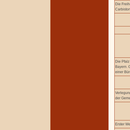
Die Freih
Carbisto
Die Pfal
Bayern. 
einer Bü
Verlegung
der Gem
Erster We