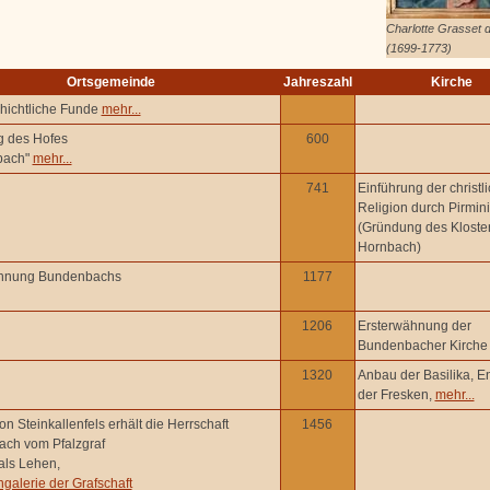
Charlotte Grasset d
(1699-1773)
Ortsgemeinde
Jahreszahl
Kirche
hichtliche Funde
mehr...
 des Hofes
600
bach"
mehr...
741
Einführung der christl
Religion durch Pirmin
(Gründung des Kloste
Hornbach)
ähnung Bundenbachs
1177
1206
Ersterwähnung der
Bundenbacher Kirch
1320
Anbau der Basilika, E
der Fresken,
mehr...
n Steinkallenfels erhält die Herrschaft
1456
ch vom Pfalzgraf
als Lehen,
galerie der Grafschaft