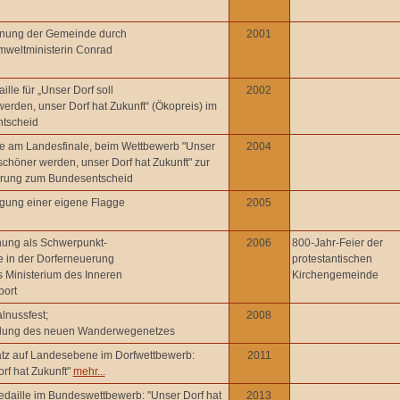
nung der Gemeinde durch
2001
weltministerin Conrad
lle für „Unser Dorf soll
2002
erden, unser Dorf hat Zukunft“ (Ökopreis) im
tscheid
e am Landesfinale, beim Wettbewerb "Unser
2004
 schöner werden, unser Dorf hat Zukunft" zur
ierung zum Bundesentscheid
ung einer eigene Flagge
2005
ung als Schwerpunkt-
2006
800-Jahr-Feier der
 in der Dorferneuerung
protestantischen
 Ministerium des Inneren
Kirchengemeinde
port
lnussfest;
2008
ellung des neuen Wanderwegenetzes
latz auf Landesebene im Dorfwettbewerb:
2011
rf hat Zukunft"
mehr...
daille im Bundeswettbewerb: "Unser Dorf hat
2013