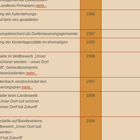
andsgemeinde Zweibrücken-
Landkreis Pirmasens
mehr...
ng der Auferstehungs-
1986
uf dem neu gestalteten
ungsbescheid als Dorferneuerungsgemeinde
1987
ng der Kindertagesstätte im ehemaligen
1993
ille im Wettbewerb „Unser
1996
 schöner werden – unser Dorf
ft“, Generationenpreis
sterpräsidenten
mehr...
enbach verabschiedet den
1997
uerungsplan
mehr...
ille beim Landeswett-
1998
nser Dorf soll schöner
nser Dorf hat Zukunft“
daille auf Bundesebene
1998
bewerb „Unser Dorf soll
werden -
f hat Zukunft“