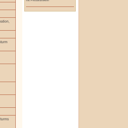
mit Presseartikeln
ation,
hturm
nturms