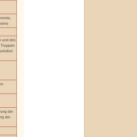
nomie,
heims
e und des
e Truppen
volution
on
ung der
ung der