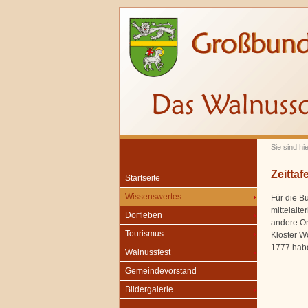
Sie sind hi
Zeittafe
Startseite
Wissenswertes
Für die B
mittelalte
Dorfleben
andere Or
Tourismus
Kloster W
1777 habe
Walnussfest
Gemeindevorstand
Bildergalerie