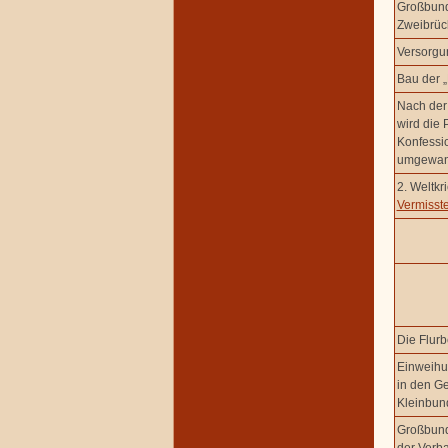
Großbund
Zweibrüc
Versorgu
Bau der 
Nach der 
wird die 
Konfessi
umgewan
2. Weltkr
Vermisst
Die Flurb
Einweihu
in den G
Kleinbun
Großbund