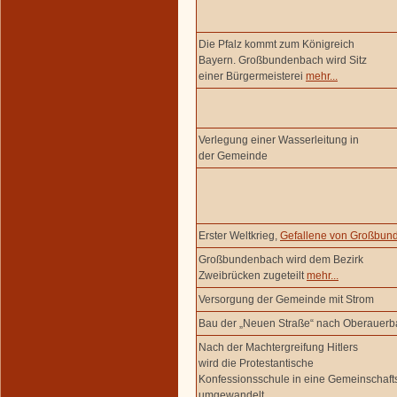
Die Pfalz kommt zum Königreich
Bayern. Großbundenbach wird Sitz
einer Bürgermeisterei
mehr...
Verlegung einer Wasserleitung in
der Gemeinde
Erster Weltkrieg,
Gefallene von Großbun
Großbundenbach wird dem Bezirk
Zweibrücken zugeteilt
mehr...
Versorgung der Gemeinde mit Strom
Bau der „Neuen Straße“ nach Oberauer
Nach der Machtergreifung Hitlers
wird die Protestantische
Konfessionsschule in eine Gemeinschaft
umgewandelt