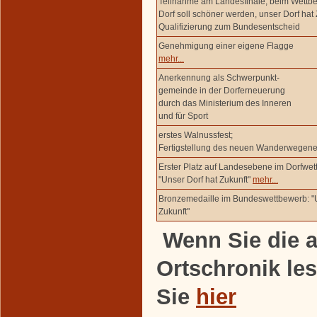
Teilnahme am Landesfinale, beim Wettb
Dorf soll schöner werden, unser Dorf hat 
Qualifizierung zum Bundesentscheid
Genehmigung einer eigene Flagge
mehr...
Anerkennung als Schwerpunkt-
gemeinde in der Dorferneuerung
durch das Ministerium des Inneren
und für Sport
erstes Walnussfest;
Fertigstellung des neuen Wanderwegene
Erster Platz auf Landesebene im Dorfwet
"Unser Dorf hat Zukunft"
mehr...
Bronzemedaille im Bundeswettbewerb: "U
Zukunft"
Wenn Sie die a
Ortschronik le
Sie
hier