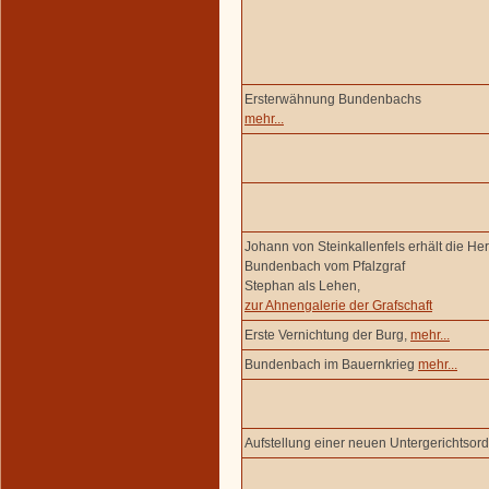
Ersterwähnung Bundenbachs
mehr...
Johann von Steinkallenfels erhält die Her
Bundenbach vom Pfalzgraf
Stephan als Lehen,
zur Ahnengalerie der Grafschaft
Erste Vernichtung der Burg,
mehr...
Bundenbach im Bauernkrieg
mehr...
Aufstellung einer neuen Untergerichtsor