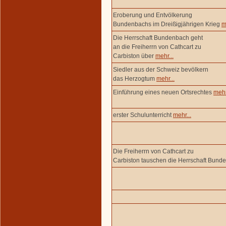
Eroberung und Entvölkerung
Bundenbachs im Dreißigjährigen Krieg
m
Die Herrschaft Bundenbach geht
an die Freiherrn von Cathcart zu
Carbiston über
mehr...
Siedler aus der Schweiz bevölkern
das Herzogtum
mehr...
Einführung eines neuen Ortsrechtes
mehr
erster Schulunterricht
mehr...
Die Freiherrn von Cathcart zu
Carbiston tauschen die Herrschaft Bun