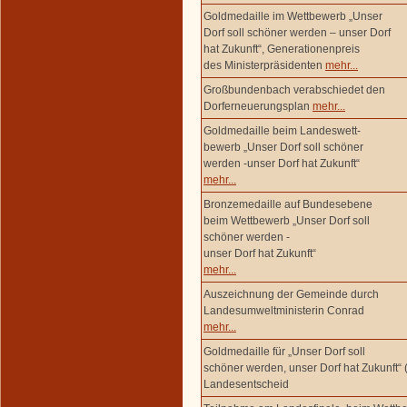
Goldmedaille im Wettbewerb „Unser
Dorf soll schöner werden – unser Dorf
hat Zukunft“, Generationenpreis
des Ministerpräsidenten
mehr...
Großbundenbach verabschiedet den
Dorferneuerungsplan
mehr...
Goldmedaille beim Landeswett-
bewerb „Unser Dorf soll schöner
werden -unser Dorf hat Zukunft“
mehr...
Bronzemedaille auf Bundesebene
beim Wettbewerb „Unser Dorf soll
schöner werden -
unser Dorf hat Zukunft“
mehr...
Auszeichnung der Gemeinde durch
Landesumweltministerin Conrad
mehr...
Goldmedaille für „Unser Dorf soll
schöner werden, unser Dorf hat Zukunft“ 
Landesentscheid