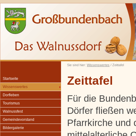
Sie sind hier:
Wissenswertes
/ Zeittafel
Zeittafel
Startseite
Wissenswertes
Dorfleben
Für die Bunden
Tourismus
Dörfer fließen w
Walnussfest
Pfarrkirche und 
Gemeindevorstand
Bildergalerie
mittelalterliche 