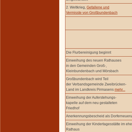
2. Weltkrieg,
Gefallene und
Vermisste von Großbundenbach
Die Flurbereinigung beginnt
Einweihung des neuen Rathauses
in den Gemeinden Groß-,
Kleinbundenbach und Mörsbach
Großbundenbach wird Teil
der Verbandsgemeinde Zweibrücken-
Land im Landkreis Pirmasens
mehr...
Einweihung der Auferstehungs-
kapelle auf dem neu gestalteten
Friedhof
Anerkennungsbescheid als Dorferneue
Einweihung der Kindertagesstätte im eh
Rathaus