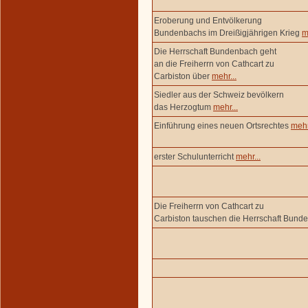
Eroberung und Entvölkerung
Bundenbachs im Dreißigjährigen Krieg
m
Die Herrschaft Bundenbach geht
an die Freiherrn von Cathcart zu
Carbiston über
mehr...
Siedler aus der Schweiz bevölkern
das Herzogtum
mehr...
Einführung eines neuen Ortsrechtes
mehr
erster Schulunterricht
mehr...
Die Freiherrn von Cathcart zu
Carbiston tauschen die Herrschaft Bun