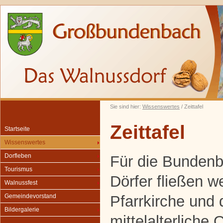
Sie sind hier:
Wissenswertes
/ Zeittafel
Zeittafel
Startseite
Wissenswertes
Dorfleben
Für die Bunden
Tourismus
Dörfer fließen w
Walnussfest
Pfarrkirche und 
Gemeindevorstand
Bildergalerie
mittelalterliche 