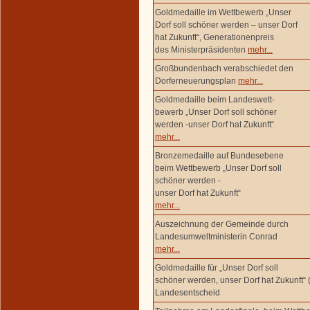
Goldmedaille im Wettbewerb „Unser
Dorf soll schöner werden – unser Dorf
hat Zukunft“, Generationenpreis
des Ministerpräsidenten
mehr...
Großbundenbach verabschiedet den
Dorferneuerungsplan
mehr...
Goldmedaille beim Landeswett-
bewerb „Unser Dorf soll schöner
werden -unser Dorf hat Zukunft“
mehr...
Bronzemedaille auf Bundesebene
beim Wettbewerb „Unser Dorf soll
schöner werden -
unser Dorf hat Zukunft“
mehr...
Auszeichnung der Gemeinde durch
Landesumweltministerin Conrad
mehr...
Goldmedaille für „Unser Dorf soll
schöner werden, unser Dorf hat Zukunft“ 
Landesentscheid