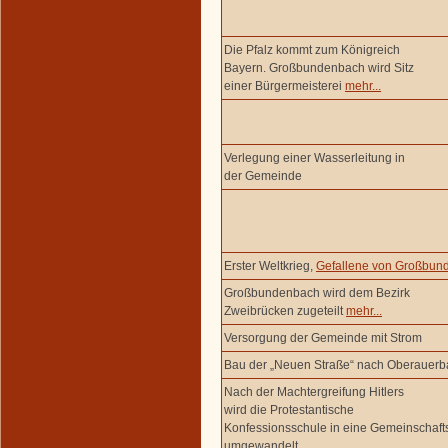
Die Pfalz kommt zum Königreich
Bayern. Großbundenbach wird Sitz
einer Bürgermeisterei
mehr...
Verlegung einer Wasserleitung in
der Gemeinde
Erster Weltkrieg,
Gefallene von Großbun
Großbundenbach wird dem Bezirk
Zweibrücken zugeteilt
mehr...
Versorgung der Gemeinde mit Strom
Bau der „Neuen Straße“ nach Oberauer
Nach der Machtergreifung Hitlers
wird die Protestantische
Konfessionsschule in eine Gemeinschaft
umgewandelt