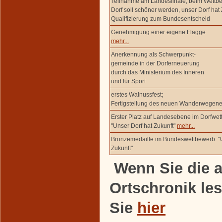
Teilnahme am Landesfinale, beim Wettb
Dorf soll schöner werden, unser Dorf hat 
Qualifizierung zum Bundesentscheid
Genehmigung einer eigene Flagge
mehr...
Anerkennung als Schwerpunkt-
gemeinde in der Dorferneuerung
durch das Ministerium des Inneren
und für Sport
erstes Walnussfest;
Fertigstellung des neuen Wanderwegene
Erster Platz auf Landesebene im Dorfwet
"Unser Dorf hat Zukunft"
mehr...
Bronzemedaille im Bundeswettbewerb: "U
Zukunft"
Wenn Sie die a
Ortschronik le
Sie
hier