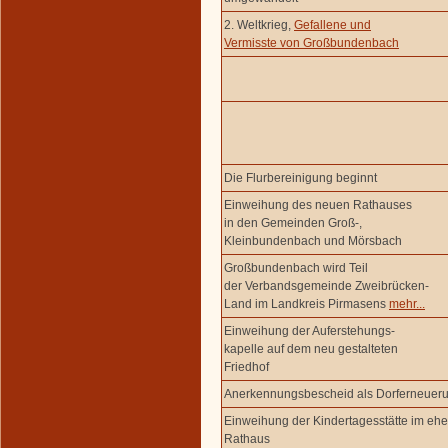
2. Weltkrieg,
Gefallene und
Vermisste von Großbundenbach
Die Flurbereinigung beginnt
Einweihung des neuen Rathauses
in den Gemeinden Groß-,
Kleinbundenbach und Mörsbach
Großbundenbach wird Teil
der Verbandsgemeinde Zweibrücken-
Land im Landkreis Pirmasens
mehr...
Einweihung der Auferstehungs-
kapelle auf dem neu gestalteten
Friedhof
Anerkennungsbescheid als Dorferneue
Einweihung der Kindertagesstätte im eh
Rathaus