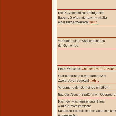
Die Pfalz kommt zum Königreich
Bayern. Großbundenbach wird Sitz
einer Bürgermeisterei
mehr...
Verlegung einer Wasserleitung in
der Gemeinde
Erster Weltkrieg,
Gefallene von Großbun
Großbundenbach wird dem Bezirk
Zweibrücken zugeteilt
mehr...
Versorgung der Gemeinde mit Strom
Bau der „Neuen Straße“ nach Oberauer
Nach der Machtergreifung Hitlers
wird die Protestantische
Konfessionsschule in eine Gemeinschaft
umgewandelt