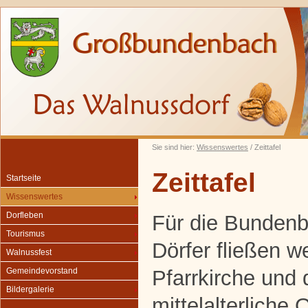
Sie sind hier:
Wissenswertes
/ Zeittafel
Zeittafel
Startseite
Wissenswertes
Dorfleben
Für die Bunden
Tourismus
Dörfer fließen w
Walnussfest
Pfarrkirche und 
Gemeindevorstand
Bildergalerie
mittelalterliche 