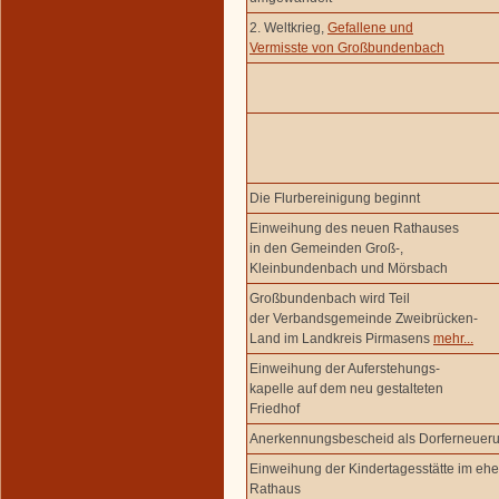
2. Weltkrieg,
Gefallene und
Vermisste von Großbundenbach
Die Flurbereinigung beginnt
Einweihung des neuen Rathauses
in den Gemeinden Groß-,
Kleinbundenbach und Mörsbach
Großbundenbach wird Teil
der Verbandsgemeinde Zweibrücken-
Land im Landkreis Pirmasens
mehr...
Einweihung der Auferstehungs-
kapelle auf dem neu gestalteten
Friedhof
Anerkennungsbescheid als Dorferneue
Einweihung der Kindertagesstätte im eh
Rathaus