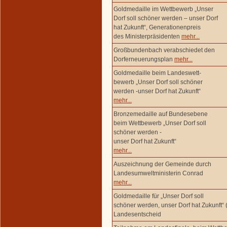
Goldmedaille im Wettbewerb „Unser
Dorf soll schöner werden – unser Dorf
hat Zukunft“, Generationenpreis
des Ministerpräsidenten
mehr...
Großbundenbach verabschiedet den
Dorferneuerungsplan
mehr...
Goldmedaille beim Landeswett-
bewerb „Unser Dorf soll schöner
werden -unser Dorf hat Zukunft“
mehr...
Bronzemedaille auf Bundesebene
beim Wettbewerb „Unser Dorf soll
schöner werden -
unser Dorf hat Zukunft“
mehr...
Auszeichnung der Gemeinde durch
Landesumweltministerin Conrad
mehr...
Goldmedaille für „Unser Dorf soll
schöner werden, unser Dorf hat Zukunft“ 
Landesentscheid