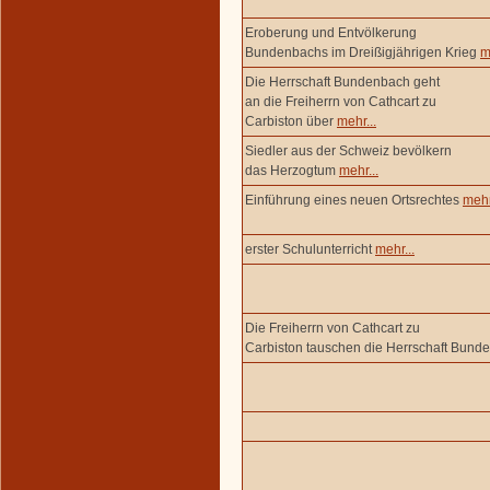
Eroberung und Entvölkerung
Bundenbachs im Dreißigjährigen Krieg
m
Die Herrschaft Bundenbach geht
an die Freiherrn von Cathcart zu
Carbiston über
mehr...
Siedler aus der Schweiz bevölkern
das Herzogtum
mehr...
Einführung eines neuen Ortsrechtes
mehr
erster Schulunterricht
mehr...
Die Freiherrn von Cathcart zu
Carbiston tauschen die Herrschaft Bun