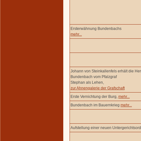
Ersterwähnung Bundenbachs
mehr...
Johann von Steinkallenfels erhält die Her
Bundenbach vom Pfalzgraf
Stephan als Lehen,
zur Ahnengalerie der Grafschaft
Erste Vernichtung der Burg,
mehr...
Bundenbach im Bauernkrieg
mehr...
Aufstellung einer neuen Untergerichtsor