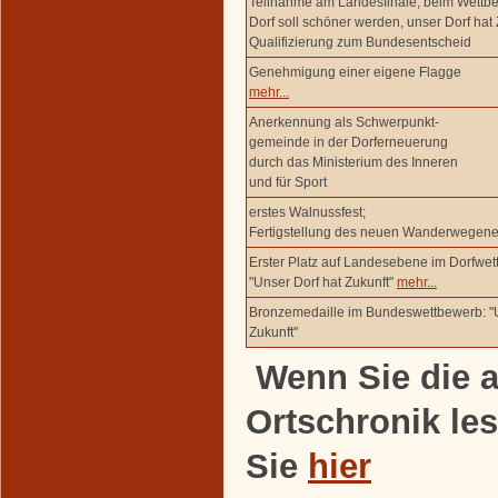
Teilnahme am Landesfinale, beim Wettb
Dorf soll schöner werden, unser Dorf hat 
Qualifizierung zum Bundesentscheid
Genehmigung einer eigene Flagge
mehr...
Anerkennung als Schwerpunkt-
gemeinde in der Dorferneuerung
durch das Ministerium des Inneren
und für Sport
erstes Walnussfest;
Fertigstellung des neuen Wanderwegene
Erster Platz auf Landesebene im Dorfwet
"Unser Dorf hat Zukunft"
mehr...
Bronzemedaille im Bundeswettbewerb: "U
Zukunft"
Wenn Sie die a
Ortschronik le
Sie
hier