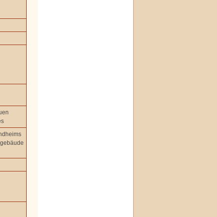
uen
es
ndheims
egebäude