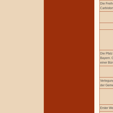
Die Freih
Carbisto
Die Pfal
Bayern. 
einer Bü
Verlegung
der Gem
Erster We