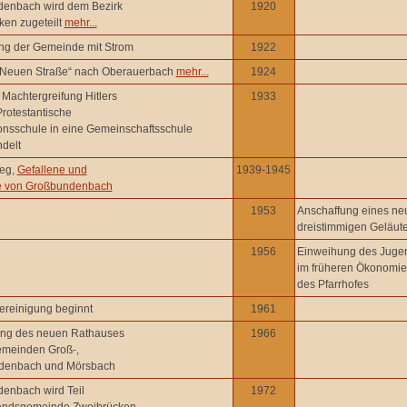
enbach wird dem Bezirk
1920
ken zugeteilt
mehr...
ng der Gemeinde mit Strom
1922
„Neuen Straße“ nach Oberauerbach
mehr...
1924
Machtergreifung Hitlers
1933
Protestantische
onsschule in eine Gemeinschaftsschule
delt
ieg,
Gefallene und
1939-1945
e von Großbundenbach
1953
Anschaffung eines ne
dreistimmigen Geläut
1956
Einweihung des Juge
im früheren Ökonomi
des Pfarrhofes
ereinigung beginnt
1961
ng des neuen Rathauses
1966
emeinden Groß-,
denbach und Mörsbach
enbach wird Teil
1972