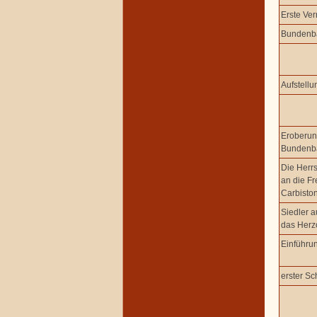
Erste Ver
Bundenba
Aufstell
Eroberun
Bundenba
Die Herr
an die Fr
Carbisto
Siedler 
das Her
Einführu
erster Sc