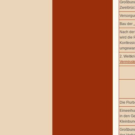
Großbund
Zweibrüc
Versorgu
Bau der 
Nach der 
wird die 
Konfessi
umgewan
2. Weltkr
Vermisst
Die Flurb
Einweihu
in den G
Kleinbun
Großbund