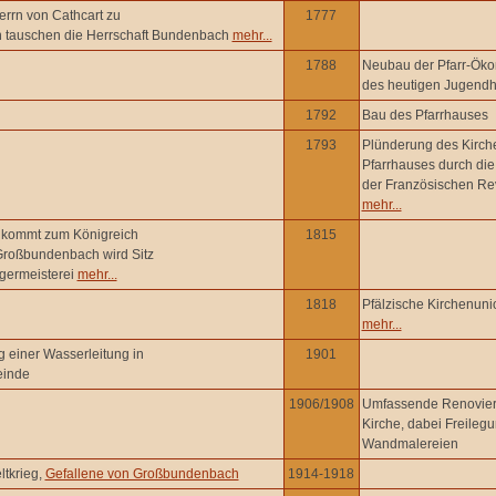
errn von Cathcart zu
1777
n tauschen die Herrschaft Bundenbach
mehr...
1788
Neubau der Pfarr-Öko
des heutigen Jugend
1792
Bau des Pfarrhauses
1793
Plünderung des Kirch
Pfarrhauses durch di
der Französischen Re
mehr...
z kommt zum Königreich
1815
Großbundenbach wird Sitz
rgermeisterei
mehr...
1818
Pfälzische Kirchenuni
mehr...
 einer Wasserleitung in
1901
einde
1906/1908
Umfassende Renovier
Kirche, dabei Freileg
Wandmalereien
ltkrieg,
Gefallene von Großbundenbach
1914-1918