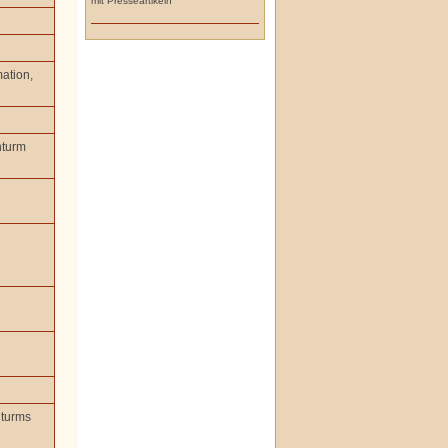
mit Presseartikeln
ation,
hturm
nturms