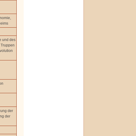
nomie,
heims
e und des
e Truppen
volution
on
ung der
ung der