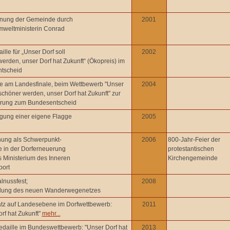
nung der Gemeinde durch
2001
weltministerin Conrad
lle für „Unser Dorf soll
2002
erden, unser Dorf hat Zukunft“ (Ökopreis) im
tscheid
e am Landesfinale, beim Wettbewerb "Unser
2004
 schöner werden, unser Dorf hat Zukunft" zur
ierung zum Bundesentscheid
ung einer eigene Flagge
2005
ung als Schwerpunkt-
2006
800-Jahr-Feier der
 in der Dorferneuerung
protestantischen
 Ministerium des Inneren
Kirchengemeinde
port
lnussfest;
2008
ellung des neuen Wanderwegenetzes
latz auf Landesebene im Dorfwettbewerb:
2011
rf hat Zukunft"
mehr...
daille im Bundeswettbewerb: "Unser Dorf hat
2013