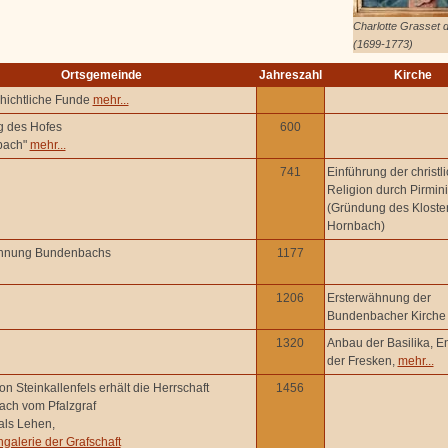
Charlotte Grasset d
(1699-1773)
Ortsgemeinde
Jahreszahl
Kirche
hichtliche Funde
mehr...
 des Hofes
600
bach"
mehr...
741
Einführung der christl
Religion durch Pirmin
(Gründung des Kloste
Hornbach)
ähnung Bundenbachs
1177
1206
Ersterwähnung der
Bundenbacher Kirch
1320
Anbau der Basilika, E
der Fresken,
mehr...
n Steinkallenfels erhält die Herrschaft
1456
ch vom Pfalzgraf
als Lehen,
galerie der Grafschaft