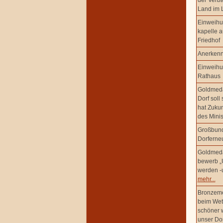
der Verb
Land im 
Einweihu
kapelle a
Friedhof
Anerkenn
Einweihu
Rathaus
Goldmeda
Dorf soll
hat Zukun
des Mini
Großbund
Dorferne
Goldmeda
bewerb „U
werden -u
mehr...
Bronzeme
beim Wett
schöner 
unser Dor