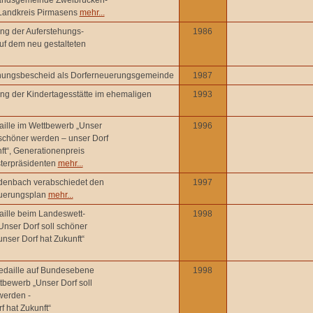
andsgemeinde Zweibrücken-
Landkreis Pirmasens
mehr...
ng der Auferstehungs-
1986
uf dem neu gestalteten
ungsbescheid als Dorferneuerungsgemeinde
1987
ng der Kindertagesstätte im ehemaligen
1993
ille im Wettbewerb „Unser
1996
 schöner werden – unser Dorf
ft“, Generationenpreis
sterpräsidenten
mehr...
enbach verabschiedet den
1997
uerungsplan
mehr...
ille beim Landeswett-
1998
nser Dorf soll schöner
nser Dorf hat Zukunft“
daille auf Bundesebene
1998
bewerb „Unser Dorf soll
werden -
f hat Zukunft“