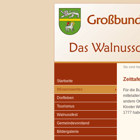
Sie sind hi
Zeittafe
Startseite
Wissenswertes
Für die B
mittelalte
Dorfleben
andere Or
Tourismus
Kloster W
1777 habe
Walnussfest
Gemeindevorstand
Bildergalerie