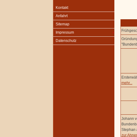
Kontakt
Anfahrt
Sitemap
Frühgesc
Impressum
Gründung
Datenschutz
"Bunden
Ersterw
mehr...
Johann vo
Bundenba
Stephan 
zur Ahnen