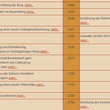
nichtung der Burg,
mehr...
1468
ch im Bauernkrieg
mehr...
1525
1530
Einführung der Reform
mehr...
ung einer neuen Untergerichtsordnung,
mehr...
1547
1580
Unwetter zerstört Kirc
mehr...
g und Entvölkerung
1635
chs im Dreißigjährigen Krieg
mehr...
schaft Bundenbach geht
1674
eiherrn von Cathcart zu
n über
mehr...
aus der Schweiz bevölkern
1700
zogtum
mehr...
ng eines neuen Ortsrechtes
mehr...
1715
hulunterricht
mehr...
1720
1755
Erhöhung des Kirche
mehr...