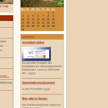
e Failly
Mo
Di
Mi
Do
Fr
Sa
So
1
2
3
4
5
6
7
8
9
10
11
12
13
14
15
16
17
18
19
20
21
22
23
24
25
26
27
28
29
30
31
Aktuelles
ichen
Amtsblatt online
ius
rs
Zur aktuellen Ausgabe des
Amtsblattes der Verbandsgemeinde
Zweibrücken- Land zur PDF-Datei
des...
[mehr]
e
mehr...
Gemeinderatssitzungen
ntstehung
zu den Protokollen
[mehr]
Was gibt es Neues
das Großbundenbacher Tagebuch