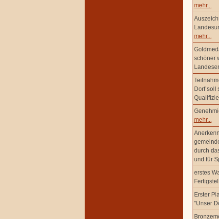
mehr...
Auszeich
Landesum
mehr...
Goldmedai
schöner w
Landesen
Teilnahm
Dorf soll
Qualifiz
Genehmig
mehr...
Anerkenn
gemeinde
durch das
und für S
erstes Wa
Fertigst
Erster P
"Unser Do
Bronzeme