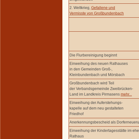
2. Weltkrieg,
Gefallene und
Vermisste von Großbundenbach
Die Flurbereinigung beginnt
Einweihung des neuen Rathauses
in den Gemeinden Groß-,
Kleinbundenbach und Mörsbach
Großbundenbach wird Teil
der Verbandsgemeinde Zweibrücken-
Land im Landkreis Pirmasens
mehr...
Einweihung der Auferstehungs-
kapelle auf dem neu gestalteten
Friedhof
Anerkennungsbescheid als Dorferneue
Einweihung der Kindertagesstätte im eh
Rathaus