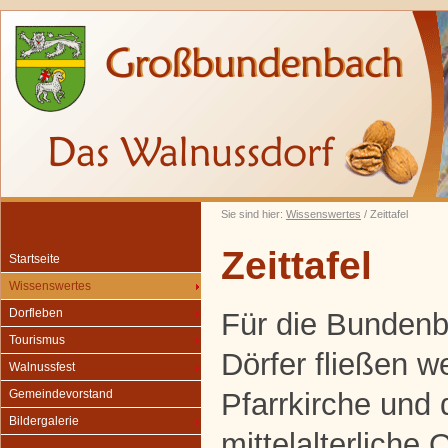
Sie sind hier:
Wissenswertes
/ Zeittafel
Zeittafel
Startseite
Wissenswertes
Dorfleben
Für die Bunden
Tourismus
Dörfer fließen w
Walnussfest
Pfarrkirche und 
Gemeindevorstand
Bildergalerie
mittelalterliche 