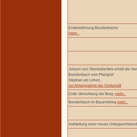
Ersterwähnung Bundenbachs
mehr...
Johann von Steinkallenfels erhält die Her
Bundenbach vom Pfalzgraf
Stephan als Lehen,
zur Ahnengalerie der Grafschaft
Erste Vernichtung der Burg,
mehr...
Bundenbach im Bauernkrieg
mehr...
Aufstellung einer neuen Untergerichtsor