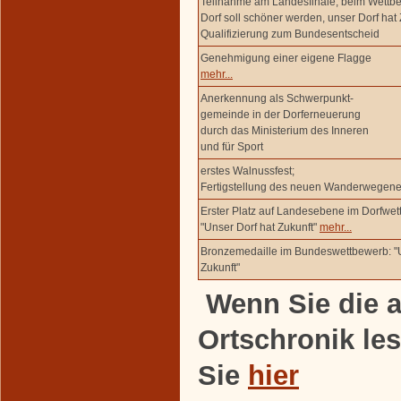
Teilnahme am Landesfinale, beim Wettb
Dorf soll schöner werden, unser Dorf hat 
Qualifizierung zum Bundesentscheid
Genehmigung einer eigene Flagge
mehr...
Anerkennung als Schwerpunkt-
gemeinde in der Dorferneuerung
durch das Ministerium des Inneren
und für Sport
erstes Walnussfest;
Fertigstellung des neuen Wanderwegene
Erster Platz auf Landesebene im Dorfwet
"Unser Dorf hat Zukunft"
mehr...
Bronzemedaille im Bundeswettbewerb: "U
Zukunft"
Wenn Sie die a
Ortschronik le
Sie
hier