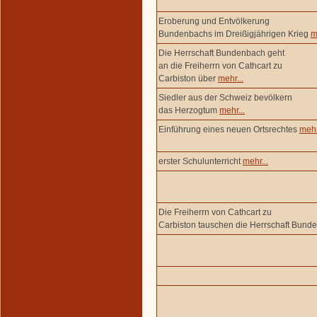
Eroberung und Entvölkerung
Bundenbachs im Dreißigjährigen Krieg
m
Die Herrschaft Bundenbach geht
an die Freiherrn von Cathcart zu
Carbiston über
mehr...
Siedler aus der Schweiz bevölkern
das Herzogtum
mehr...
Einführung eines neuen Ortsrechtes
mehr
erster Schulunterricht
mehr...
Die Freiherrn von Cathcart zu
Carbiston tauschen die Herrschaft Bun