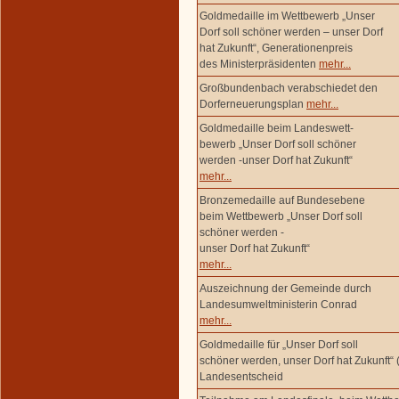
Goldmedaille im Wettbewerb „Unser
Dorf soll schöner werden – unser Dorf
hat Zukunft“, Generationenpreis
des Ministerpräsidenten
mehr...
Großbundenbach verabschiedet den
Dorferneuerungsplan
mehr...
Goldmedaille beim Landeswett-
bewerb „Unser Dorf soll schöner
werden -unser Dorf hat Zukunft“
mehr...
Bronzemedaille auf Bundesebene
beim Wettbewerb „Unser Dorf soll
schöner werden -
unser Dorf hat Zukunft“
mehr...
Auszeichnung der Gemeinde durch
Landesumweltministerin Conrad
mehr...
Goldmedaille für „Unser Dorf soll
schöner werden, unser Dorf hat Zukunft“ 
Landesentscheid