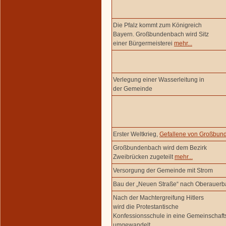
Die Pfalz kommt zum Königreich
Bayern. Großbundenbach wird Sitz
einer Bürgermeisterei
mehr...
Verlegung einer Wasserleitung in
der Gemeinde
Erster Weltkrieg,
Gefallene von Großbun
Großbundenbach wird dem Bezirk
Zweibrücken zugeteilt
mehr...
Versorgung der Gemeinde mit Strom
Bau der „Neuen Straße“ nach Oberauer
Nach der Machtergreifung Hitlers
wird die Protestantische
Konfessionsschule in eine Gemeinschaft
umgewandelt