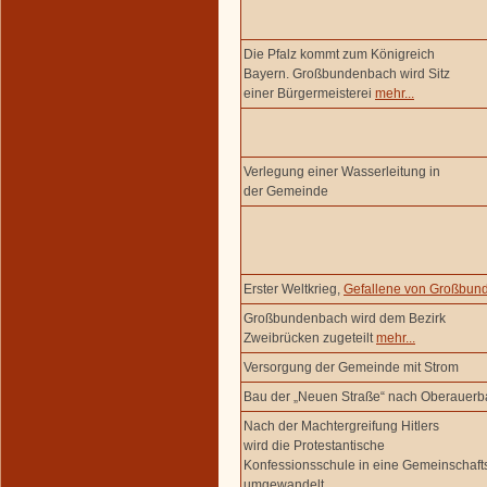
Die Pfalz kommt zum Königreich
Bayern. Großbundenbach wird Sitz
einer Bürgermeisterei
mehr...
Verlegung einer Wasserleitung in
der Gemeinde
Erster Weltkrieg,
Gefallene von Großbun
Großbundenbach wird dem Bezirk
Zweibrücken zugeteilt
mehr...
Versorgung der Gemeinde mit Strom
Bau der „Neuen Straße“ nach Oberauer
Nach der Machtergreifung Hitlers
wird die Protestantische
Konfessionsschule in eine Gemeinschaft
umgewandelt