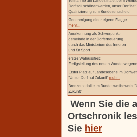
Teilnahme am Landesfinale, beim Wettb
Dorf soll schöner werden, unser Dorf hat 
Qualifizierung zum Bundesentscheid
Genehmigung einer eigene Flagge
mehr...
Anerkennung als Schwerpunkt-
gemeinde in der Dorferneuerung
durch das Ministerium des Inneren
und für Sport
erstes Walnussfest;
Fertigstellung des neuen Wanderwegene
Erster Platz auf Landesebene im Dorfwet
"Unser Dorf hat Zukunft"
mehr...
Bronzemedaille im Bundeswettbewerb: "U
Zukunft"
Wenn Sie die a
Ortschronik le
Sie
hier