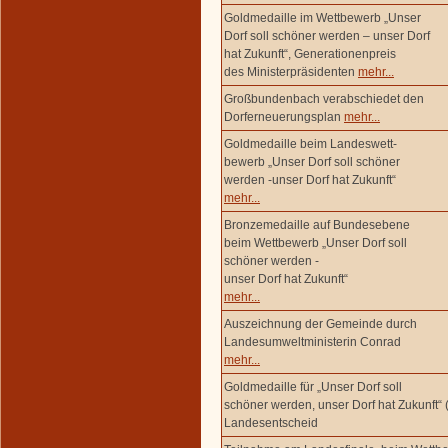
Goldmedaille im Wettbewerb „Unser
Dorf soll schöner werden – unser Dorf
hat Zukunft“, Generationenpreis
des Ministerpräsidenten
mehr...
Großbundenbach verabschiedet den
Dorferneuerungsplan
mehr...
Goldmedaille beim Landeswett-
bewerb „Unser Dorf soll schöner
werden -unser Dorf hat Zukunft“
mehr...
Bronzemedaille auf Bundesebene
beim Wettbewerb „Unser Dorf soll
schöner werden -
unser Dorf hat Zukunft“
mehr...
Auszeichnung der Gemeinde durch
Landesumweltministerin Conrad
mehr...
Goldmedaille für „Unser Dorf soll
schöner werden, unser Dorf hat Zukunft“ 
Landesentscheid