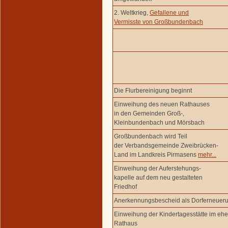
2. Weltkrieg,
Gefallene und
Vermisste von Großbundenbach
Die Flurbereinigung beginnt
Einweihung des neuen Rathauses
in den Gemeinden Groß-,
Kleinbundenbach und Mörsbach
Großbundenbach wird Teil
der Verbandsgemeinde Zweibrücken-
Land im Landkreis Pirmasens
mehr...
Einweihung der Auferstehungs-
kapelle auf dem neu gestalteten
Friedhof
Anerkennungsbescheid als Dorferneue
Einweihung der Kindertagesstätte im eh
Rathaus