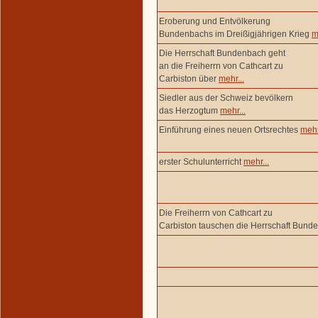
Eroberung und Entvölkerung
Bundenbachs im Dreißigjährigen Krieg
m
Die Herrschaft Bundenbach geht
an die Freiherrn von Cathcart zu
Carbiston über
mehr...
Siedler aus der Schweiz bevölkern
das Herzogtum
mehr...
Einführung eines neuen Ortsrechtes
mehr
erster Schulunterricht
mehr...
Die Freiherrn von Cathcart zu
Carbiston tauschen die Herrschaft Bun