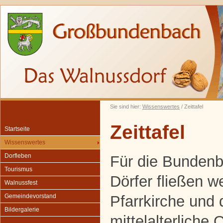
Sie sind hier:
Wissenswertes
/ Zeittafel
Zeittafel
Startseite
Wissenswertes
Dorfleben
Für die Bunden
Tourismus
Dörfer fließen w
Walnussfest
Pfarrkirche und 
Gemeindevorstand
Bildergalerie
mittelalterliche 