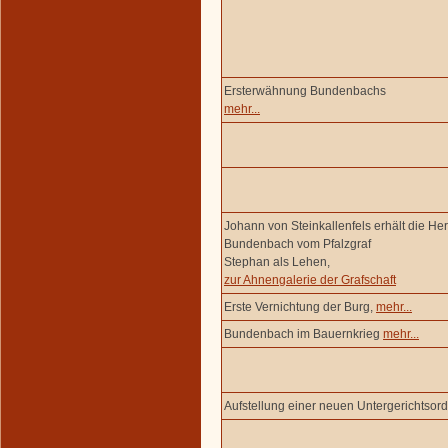
Ersterwähnung Bundenbachs
mehr...
Johann von Steinkallenfels erhält die Her
Bundenbach vom Pfalzgraf
Stephan als Lehen,
zur Ahnengalerie der Grafschaft
Erste Vernichtung der Burg,
mehr...
Bundenbach im Bauernkrieg
mehr...
Aufstellung einer neuen Untergerichtsor