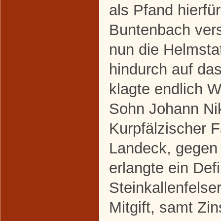
als Pfand hierfü
Buntenbach ver
nun die Helmsta
hindurch auf das
klagte endlich 
Sohn Johann Nik
Kurpfälzischer 
Landeck, gegen 
erlangte ein Defi
Steinkallenfelse
Mitgift, samt Zi