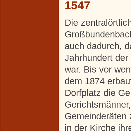
1547
Die zentralörtli
Großbundenbachs
auch dadurch, d
Jahrhundert der 
war. Bis vor we
dem 1874 erbau
Dorfplatz die Ge
Gerichtsmänner,
Gemeinderäten z
in der Kirche ihr