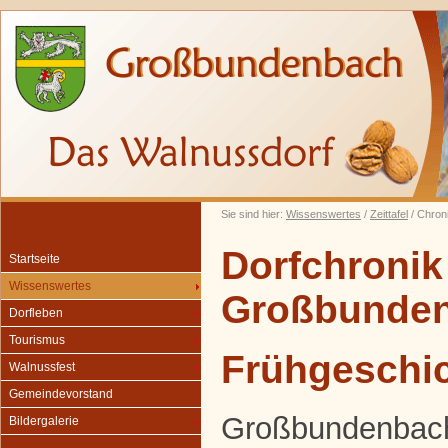
Sie sind hier:
Wissenswertes
/
Zeittafel
/ Chron
Dorfchronik
Startseite
Wissenswertes
Großbunde
Dorfleben
Tourismus
Frühgeschi
Walnussfest
Gemeindevorstand
Großbundenbach 
Bildergalerie