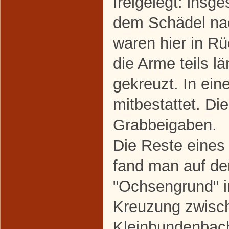
freigelegt: insg
dem Schädel nac
waren hier in Rü
die Arme teils lä
gekreuzt. In ein
mitbestattet. Di
Grabbeigaben.
Die Reste eine
fand man auf d
"Ochsengrund" i
Kreuzung zwisc
Kleinbundenbac