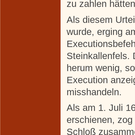
zu zahlen hätten
Als diesem Urtei
wurde, erging a
Executionsbefeh
Steinkallenfels.
herum wenig, so
Execution anze
misshandeln.
Als am 1. Juli 1
erschienen, zog 
Schloß zusamme