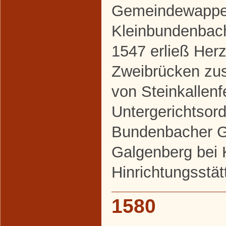
Gemeindewappe
Kleinbundenbac
1547 erließ Her
Zweibrücken zu
von Steinkallenf
Untergerichtsor
Bundenbacher Ge
Galgenberg bei 
Hinrichtungsstät
1580