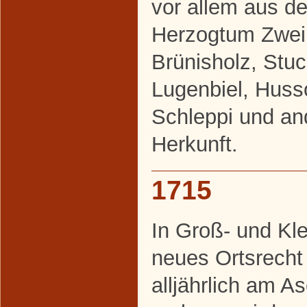
vor allem aus d
Herzogtum Zweib
Brünisholz, Stu
Lugenbiel, Huss
Schleppi und an
Herkunft.
1715
In Groß- und Kl
neues Ortsrecht 
alljährlich am A