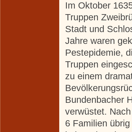
Im Oktober 1635
Truppen Zweibr
Stadt und Schlo
Jahre waren gek
Pestepidemie, di
Truppen eingesc
zu einem drama
Bevölkerungsrüc
Bundenbacher He
verwüstet. Nach
6 Familien übri