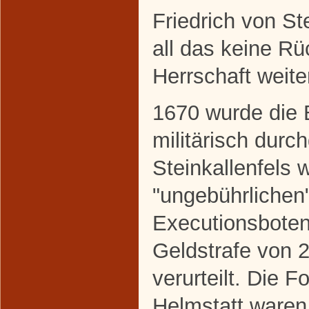
Friedrich von St
all das keine Rü
Herrschaft weite
1670 wurde die 
militärisch durc
Steinkallenfels
"ungebührlichen
Executionsboten
Geldstrafe von 
verurteilt. Die 
Helmstatt waren