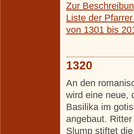
Zur Beschreibun
Liste der Pfarr
von 1301 bis 20
1320
An den romanis
wird eine neue, d
Basilika im gotis
angebaut. Ritte
Slump stiftet die