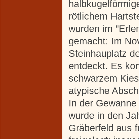
halbkugelförmig
rötlichem Hartste
wurden im "Erle
gemacht: Im No
Steinhauplatz de
entdeckt. Es kon
schwarzem Kiese
atypische Absch
In der Gewanne 
wurde in den Ja
Gräberfeld aus f