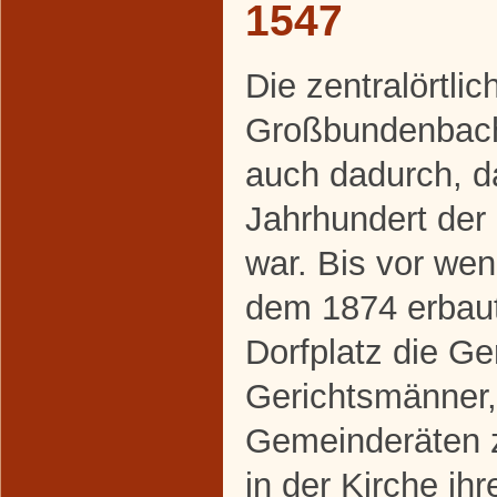
1547
Die zentralörtli
Großbundenbachs
auch dadurch, d
Jahrhundert der 
war. Bis vor we
dem 1874 erbau
Dorfplatz die Ge
Gerichtsmänner,
Gemeinderäten z
in der Kirche ihr