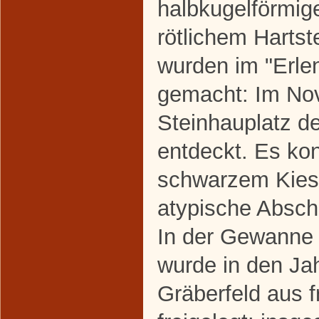
halbkugelförmig
rötlichem Hartste
wurden im "Erle
gemacht: Im No
Steinhauplatz de
entdeckt. Es kon
schwarzem Kiese
atypische Absch
In der Gewanne 
wurde in den Ja
Gräberfeld aus f