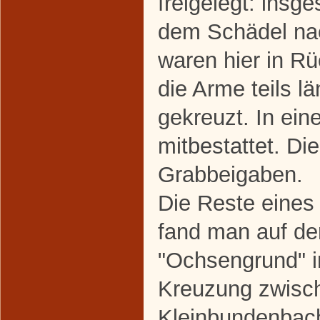
freigelegt: insg
dem Schädel nac
waren hier in Rü
die Arme teils lä
gekreuzt. In ein
mitbestattet. Di
Grabbeigaben.
Die Reste eine
fand man auf d
"Ochsengrund" i
Kreuzung zwisc
Kleinbundenbac