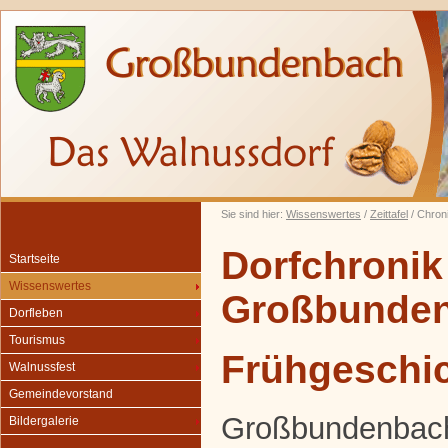
Sie sind hier:
Wissenswertes
/
Zeittafel
/ Chron
Dorfchronik
Startseite
Wissenswertes
Großbunde
Dorfleben
Tourismus
Frühgeschi
Walnussfest
Gemeindevorstand
Großbundenbach 
Bildergalerie