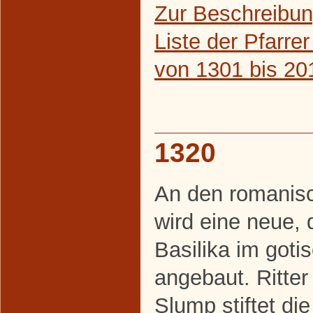
Zur Beschreibun
Liste der Pfarr
von 1301 bis 20
1320
An den romanis
wird eine neue, d
Basilika im gotis
angebaut. Ritte
Slump stiftet die