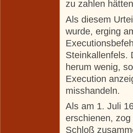
zu zahlen hätten
Als diesem Urtei
wurde, erging a
Executionsbefeh
Steinkallenfels.
herum wenig, so
Execution anze
misshandeln.
Als am 1. Juli 1
erschienen, zog 
Schloß zusamme