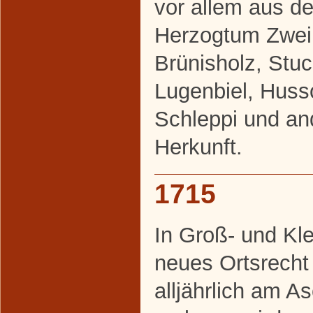
vor allem aus d
Herzogtum Zweib
Brünisholz, Stu
Lugenbiel, Huss
Schleppi und an
Herkunft.
1715
In Groß- und Kl
neues Ortsrecht 
alljährlich am A