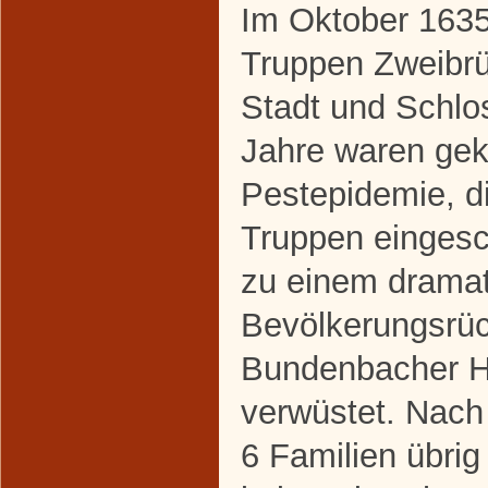
Im Oktober 1635
Truppen Zweibr
Stadt und Schlo
Jahre waren gek
Pestepidemie, di
Truppen eingesc
zu einem drama
Bevölkerungsrüc
Bundenbacher He
verwüstet. Nach
6 Familien übri