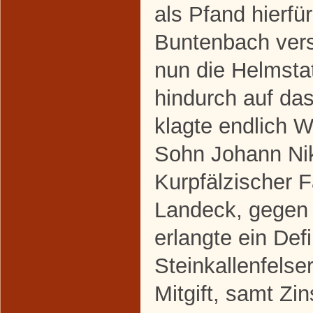
als Pfand hierfü
Buntenbach ver
nun die Helmsta
hindurch auf das
klagte endlich 
Sohn Johann Nik
Kurpfälzischer 
Landeck, gegen 
erlangte ein Defi
Steinkallenfelse
Mitgift, samt Zi