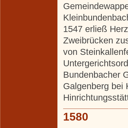
Gemeindewappe
Kleinbundenbac
1547 erließ Her
Zweibrücken zu
von Steinkallenf
Untergerichtsor
Bundenbacher Ge
Galgenberg bei 
Hinrichtungsstät
1580