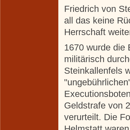
Friedrich von St
all das keine Rü
Herrschaft weite
1670 wurde die 
militärisch durc
Steinkallenfels
"ungebührlichen
Executionsboten
Geldstrafe von 
verurteilt. Die 
Helmstatt waren