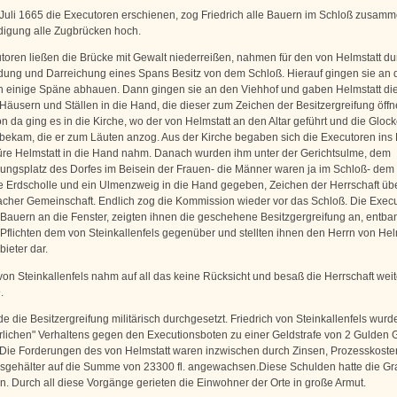
 Juli 1665 die Executoren erschienen, zog Friedrich alle Bauern im Schloß zusam
idigung alle Zugbrücken hoch.
toren ließen die Brücke mit Gewalt niederreißen, nahmen für den von Helmstatt du
ung und Darreichung eines Spans Besitz von dem Schloß. Hierauf gingen sie an 
n einige Späne abhauen. Dann gingen sie an den Viehhof und gaben Helmstatt di
 Häusern und Ställen in die Hand, die dieser zum Zeichen der Besitzergreifung öffn
n da ging es in die Kirche, wo der von Helmstatt an den Altar geführt und die Glock
bekam, die er zum Läuten anzog. Aus der Kirche begaben sich die Executoren ins 
re Helmstatt in die Hand nahm. Danach wurden ihm unter der Gerichtsulme, dem
ngsplatz des Dorfes im Beisein der Frauen- die Männer waren ja im Schloß- dem
e Erdscholle und ein Ulmenzweig in die Hand gegeben, Zeichen der Herrschaft übe
her Gemeinschaft. Endlich zog die Kommission wieder vor das Schloß. Die Exec
e Bauern an die Fenster, zeigten ihnen die geschehene Besitzgergreifung an, entba
 Pflichten dem von Steinkallenfels gegenüber und stellten ihnen den Herrn von Helm
ieter dar.
von Steinkallenfels nahm auf all das keine Rücksicht und besaß die Herrschaft weite
.
e die Besitzergreifung militärisch durchgesetzt. Friedrich von Steinkallenfels wur
lichen" Verhaltens gegen den Executionsboten zu einer Geldstrafe von 2 Gulden 
t. Die Forderungen des von Helmstatt waren inzwischen durch Zinsen, Prozesskost
sgehälter auf die Summe von 23300 fl. angewachsen.Diese Schulden hatte die Gra
n. Durch all diese Vorgänge gerieten die Einwohner der Orte in große Armut.