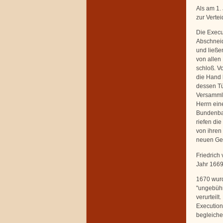
Als am 1.
zur Verte
Die Execu
Abschneid
und ließe
von allen
schloß. Vo
die Hand 
dessen Tü
Versammlu
Herrn ein
Bundenbac
riefen di
von ihren
neuen Geb
Friedrich 
Jahr 1669
1670 wurd
"ungebühr
verurteil
Execution
begleiche