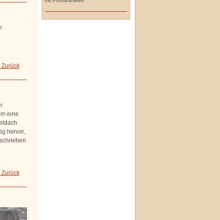
mit Presseartikeln
n
 Zurück
r
um eine
teldach
g hervor,
uschreiben
 Zurück