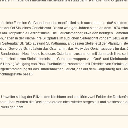
r waren Inhaber des niederen Kirchendienstes und damit Kantoren und Organisten
alörtliche Funktion Großbundenbachs manifestiert sich auch dadurch, daß seit dem 
rt der Ort Sitz eines Gerichts war. Bis vor wenigen Jahren stand an dem 1874 erb
 am Dorfplatz die Gerilchtsulme. Die Gerichtsmänner, etwa den heutigen Gemeind
n, hatten in der Kirche ihre Siltzplätze im südlichen Seitenschiff vor dem 1482 ers
Seitenaltar St. Nikolaus und St. Katharina, an dessen Stelle jetzt der Pfarrstuhl st
gt der Gewölbe-Schlußstein das Osterlamm, das Motiv des Gerichtssiegels für das G
Bundenbach. Noch heute ist dieses Osterlamm zusammen mit dem nach links spr
 der Herren von Steinkallenfels das Gemeindewappen von Groß- und Kleinbund
eß Herzog Wolfgang von Pfalz-Zweibrücken zusammen mit Friedrich von Steinkallen
rgerichtsordnung für das Bundenbacher Gericht, das auf dem Galgenberg bei Kä
richtungsstätte besaß.
 Unwetter schlug der Blitz in den Kirchturm und zerstörte zwei Felder der Deckenfr
eraufbau wurden die Deckenmalereien nicht wieder hergestellt und stattdessen di
 weiß getüncht.