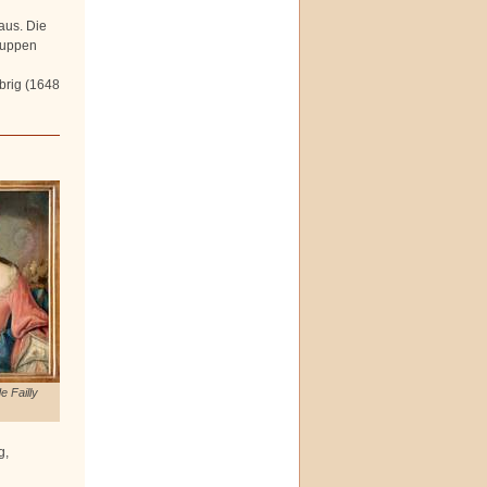
aus. Die
ruppen
brig (1648
e Failly
g,