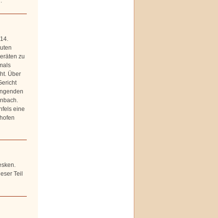
.
14.
auten
eräten zu
tmals
eht. Über
ericht
ingenden
enbach.
fels eine
shofen
esken.
eser Teil