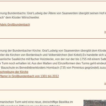
nung Bundenbachs: Graf Ludwig der Ältere von Saarwerden übergibt seinen Hof i
ch“ dem Kloster Wörschweiler.
 Adels Großbundenbach
«
nung der Bundenbacher Kirche: Graf Ludwig von Saarwerden übergibt dem Kloste
ler die Kirchen von Bontenbach und Volkerskirchen (bei Kirkel).Es handelte sich 
manische Saalkirche mit flacher Holzdecke, von der nur der bis 1755 mit einem Sat
 Turm noch erhalten ist. Aus den Maßen und Einzelformen des Turms geht eindeuti
r Bauschule es Benediktinerklosters Hornbach (735 von Pirminius gegründet) zuz
schreibung der Kirche
 Pfarrer in Großbundenbach von 1301 bis 2012
«
manischen Turm wird eine neue, dreischiffige Basilika im