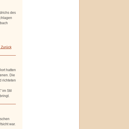
drichs des
chlagen
nbach
 Zurück
ort hatten
enen. Die
 richteten
 im Stil
ringt.
ischen
sicht war.