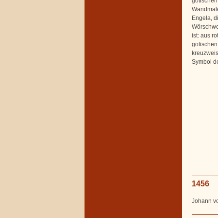
gotischen 
Wandmale
Engela, d
Wörschwei
ist: aus 
gotischen
kreuzweis
Symbol de
1456
Johann vo