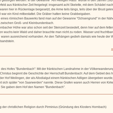
 geborgen werden. In der Gewanne "Am Heiligen Haus" wurde in den Jahren 19
feld aus fränkischer Zeit freigelegt: insgesamt acht Skelette, mit dem Schädel nac
 waren hier in Rückenlage beigesetzt, die Arme teils längs, teils über der Brust gekre
l war ein Kind mitbestattet. Die Gräber hatten keine Grabbeigaben.
 eines römischen Bauwerks fand man auf der Gewanne "Ochsengrund" in der Näh
 zwischen Groß- und Kleinbundenbach.
nbacher Höhe war also schon seit der Steinzeit besiedelt, denn hier auf dem fette
 wuchs kein Wald und daher brauchte man nicht zu roden. Wasser und fruchtbar
 waren ausreichend vorhanden. An den Talhängen gedieh damals wie heute der W
sandstein.
«
des Hofes "Bundenbach": Mit der fränkischen Landnahme in der Völkerwanderun
Christus beginnt die Geschichte der Herrschaft Bundenbach: Auf dem Gebiet des 
 der Hof Weilingen, der als Allodialgut einem fränkischen Adligen übergeben wurde
t sich später "von Saarwerden" nannte. Diese Grafen waren auch Herren von Kirk
 Sie gaben dem Hof den Namen "Bundenbach".
g der christlichen Religion durch Pirminius (Gründung des Klosters Hornbach)