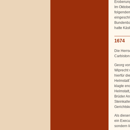
Eroberung
Im Oktobe
folgenden
eingeschl
Bundenbac
hatte Käs
1674
Die Herrs
Carbiston
Georg von
Wiprecht v
hierfür d
Helmstatt
klagte en
Helmstatt
Brüder Ann
Steinkalle
Gerichtsk
Als diese
ein Execu
sondern l