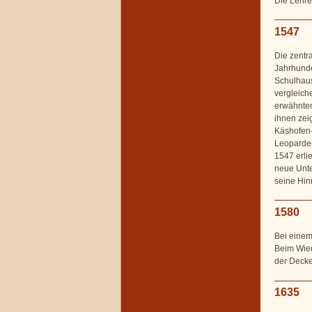
Die Lehre
1547
Die zentr
Jahrhunde
Schulhaus
vergleiche
erwähnten 
ihnen zei
Käshofen-
Leoparden
1547 erli
neue Unte
seine Hin
1580
Bei einem
Beim Wied
der Decke
1635