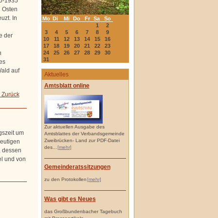
26-1935
h Osten
uzt. In
Mo
Di
Mi
Do
Fr
Sa
So
1
2
3
4
5
6
7
8
9
e der
10
11
12
13
14
15
16
17
18
19
20
21
22
23
24
25
26
27
28
29
30
n
31
es
ald auf
Aktuelles
Amtsblatt online
 Zurück
Zur aktuellen Ausgabe des
gszeit um
Amtsblattes der Verbandsgemeinde
Zweibrücken- Land zur PDF-Datei
heutigen
des...
[mehr]
, dessen
el und von
Gemeinderatssitzungen
zu den Protokollen
[mehr]
Was gibt es Neues
das Großbundenbacher Tagebuch