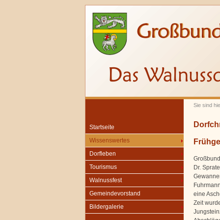
Sie sind hi
Dorfch
Startseite
Frühge
Wissenswertes
Dorfleben
Großbunde
Tourismus
Dr. Sprate
Gewannen 
Walnussfest
Fuhrmann 
Gemeindevorstand
eine Asch
Zeit wurd
Bildergalerie
Jungstein