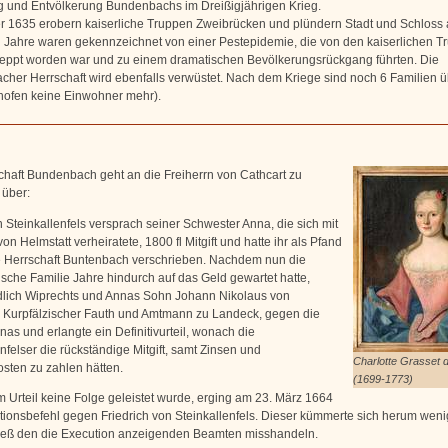
 und Entvölkerung Bundenbachs im Dreißigjährigen Krieg.
r 1635 erobern kaiserliche Truppen Zweibrücken und plündern Stadt und Schloss 
 Jahre waren gekennzeichnet von einer Pestepidemie, die von den kaiserlichen T
eppt worden war und zu einem dramatischen Bevölkerungsrückgang führten. Die
her Herrschaft wird ebenfalls verwüstet. Nach dem Kriege sind noch 6 Familien ü
hofen keine Einwohner mehr).
chaft Bundenbach geht an die Freiherrn von Cathcart zu
 über:
 Steinkallenfels versprach seiner Schwester Anna, die sich mit
on Helmstatt verheiratete, 1800 fl Mitgift und hatte ihr als Pfand
ie Herrschaft Buntenbach verschrieben. Nachdem nun die
´sche Familie Jahre hindurch auf das Geld gewartet hatte,
dlich Wiprechts und Annas Sohn Johann Nikolaus von
, Kurpfälzischer Fauth und Amtmann zu Landeck, gegen die
as und erlangte ein Definitivurteil, wonach die
nfelser die rückständige Mitgift, samt Zinsen und
Charlotte Grasset d
osten zu zahlen hätten.
(1699-1773)
m Urteil keine Folge geleistet wurde, erging am 23. März 1664
tionsbefehl gegen Friedrich von Steinkallenfels. Dieser kümmerte sich herum weni
ieß den die Execution anzeigenden Beamten misshandeln.