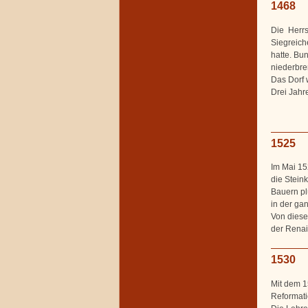
1468
Die Herrs
Siegreich
hatte. Bu
niederbre
Das Dorf w
Drei Jahr
1525
Im Mai 15
die Stein
Bauern pl
in der g
Von diese
der Renai
1530
Mit dem 1
Reformatio