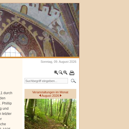
Sonntag, 09. August 2026
Veranstaltungen im Monat
11 durch
August 2026
 den
 Phillip
ng und
 letzter
r
sche