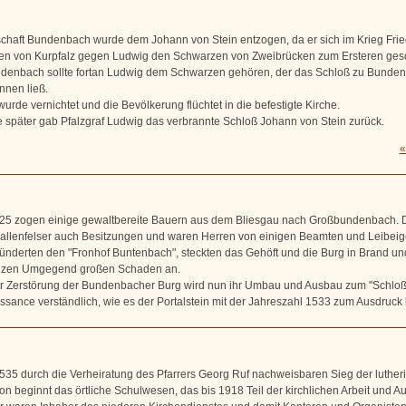
chaft Bundenbach wurde dem Johann von Stein entzogen, da er sich im Krieg Frie
en von Kurpfalz gegen Ludwig den Schwarzen von Zweibrücken zum Ersteren ges
ndenbach sollte fortan Ludwig dem Schwarzen gehören, der das Schloß zu Bunde
nnen ließ.
urde vernichtet und die Bevölkerung flüchtet in die befestigte Kirche.
e später gab Pfalzgraf Ludwig das verbrannte Schloß Johann von Stein zurück.
«
25 zogen einige gewaltbereite Bauern aus dem Bliesgau nach Großbundenbach. D
kallenfelser auch Besitzungen und waren Herren von einigen Beamten und Leibeig
ünderten den "Fronhof Buntenbach", steckten das Gehöft und die Burg in Brand und
anzen Umgegend großen Schaden an.
r Zerstörung der Bundenbacher Burg wird nun ihr Umbau und Ausbau zum "Schloß"
ssance verständlich, wie es der Portalstein mit der Jahreszahl 1533 zum Ausdruck b
535 durch die Verheiratung des Pfarrers Georg Ruf nachweisbaren Sieg der luther
n beginnt das örtliche Schulwesen, das bis 1918 Teil der kirchlichen Arbeit und Auf