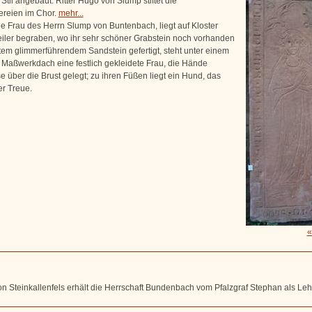
Stil angebaut. Ritter Hugo von Slump stiftet die
reien im Chor.
mehr...
ie Frau des Herrn Slump von Buntenbach, liegt auf Kloster
ler begraben, wo ihr sehr schöner Grabstein noch vorhanden
rotem glimmerführendem Sandstein gefertigt, steht unter einem
 Maßwerkdach eine festlich gekleidete Frau, die Hände
e über die Brust gelegt; zu ihren Füßen liegt ein Hund, das
r Treue.
«
n Steinkallenfels erhält die Herrschaft Bundenbach vom Pfalzgraf Stephan als Le