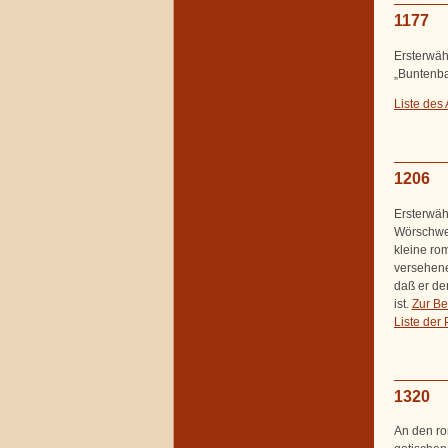
1177
Ersterwäh
„Buntenba
Liste des
1206
Ersterwäh
Wörschwei
kleine ro
versehene
daß er de
ist.
Zur Be
Liste der
1320
An den ro