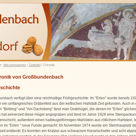
er:
Wissenswertes
/
Zeittafel
/ Chronik
ronik von Großbundenbach
schichte
nbach verfügt über eine reichhaltige Frühgeschichte: Im "Erlen" wurde bereits 19
r ein umfangreiches Gräberfeld aus der keltischen Hallstatt-Zeit gefunden. Auch in
"Birkling" und "Am Dachsberg" fand man Grabhügel, die denen im "Erlen" glichen.
hat seinerzeit diese Hügel angegraben und fand im Jahre 1928 eine Steinpacku
enschicht, außerdem einen halbkugelförmigen Mahlstein aus rötlichem Hartstein. In
en im "Erlen " neue Funde gemacht: Im November 1974 wurde ein Steinhauplatz de
zeit entdeckt. Es konnten ein Kratzer aus schwarzem Kieselschiefer und acht atypi