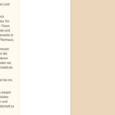
men und
rch
das Tor
e Türen
ete und
enseile in
Pfarrhaus,
 neuen
r die
utoren
nden sie
statt als
r bis ins
de wegen
Goldes
en und
fschaft zu