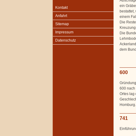
Abschläge
ein Gräber
Kontakt
bestattet,
Anfahrt
einem Fal
Die Reste
Sitemap
Kreuzung
Impressum
Die Bunde
Lehmboden
Datenschutz
Ackerland
dem Bund
600
Gründung 
600 nach 
Ortes lag
Geschlech
Homburg.
741
Einführun