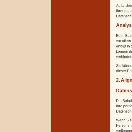
Außerdem 
Ihrer per
Datenschu
Analys
Beim Besu
vor allem
erfolgt i
können di
verhinder
Sie könne
dieser Da
2. All
Datens
Die Betre
Ihre pers
Datenschu
Wenn Sie
Personenb
vorliegen