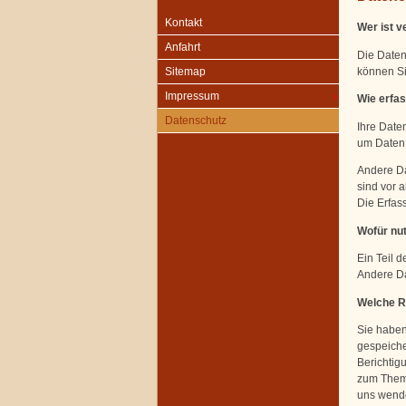
Kontakt
Wer ist v
Anfahrt
Die Daten
können S
Sitemap
Impressum
Wie erfas
Datenschutz
Ihre Date
um Daten 
Andere Da
sind vor a
Die Erfas
Wofür nut
Ein Teil d
Andere Da
Welche Re
Sie haben
gespeiche
Berichtig
zum Thema
uns wende