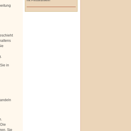
mit Presseartikeln
beitung
eschieht
haltens
Sie
g.
Sie in
handeln
n.
 Die
zen. Sie