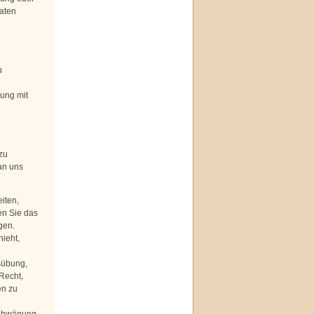
aten
u
ung mit
zu
an uns
iten,
en Sie das
gen.
ieht,
sübung,
Recht,
en zu