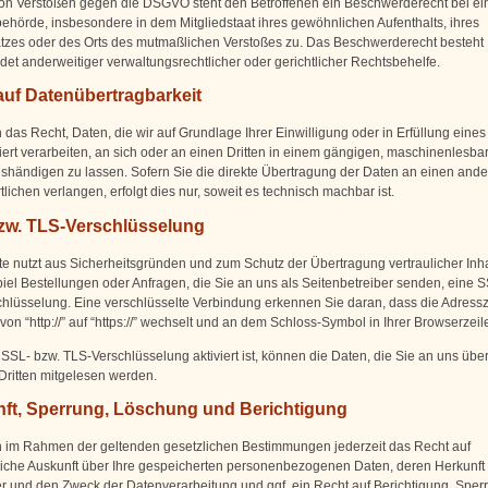
von Verstößen gegen die DSGVO steht den Betroffenen ein Beschwerderecht bei ei
behörde, insbesondere in dem Mitgliedstaat ihres gewöhnlichen Aufenthalts, ihres
atzes oder des Orts des mutmaßlichen Verstoßes zu. Das Beschwerderecht besteht
et anderweitiger verwaltungsrechtlicher oder gerichtlicher Rechtsbehelfe.
auf Datenübertragbarkeit
das Recht, Daten, die wir auf Grundlage Ihrer Einwilligung oder in Erfüllung eines
iert verarbeiten, an sich oder an einen Dritten in einem gängigen, maschinenlesba
shändigen zu lassen. Sofern Sie die direkte Übertragung der Daten an einen and
lichen verlangen, erfolgt dies nur, soweit es technisch machbar ist.
zw. TLS-Verschlüsselung
te nutzt aus Sicherheitsgründen und zum Schutz der Übertragung vertraulicher Inha
iel Bestellungen oder Anfragen, die Sie an uns als Seitenbetreiber senden, eine 
hlüsselung. Eine verschlüsselte Verbindung erkennen Sie daran, dass die Adressz
on “http://” auf “https://” wechselt und an dem Schloss-Symbol in Ihrer Browserzeil
SSL- bzw. TLS-Verschlüsselung aktiviert ist, können die Daten, die Sie an uns über
 Dritten mitgelesen werden.
ft, Sperrung, Löschung und Berichtigung
 im Rahmen der geltenden gesetzlichen Bestimmungen jederzeit das Recht auf
liche Auskunft über Ihre gespeicherten personenbezogenen Daten, deren Herkunft
 und den Zweck der Datenverarbeitung und ggf. ein Recht auf Berichtigung, Sper