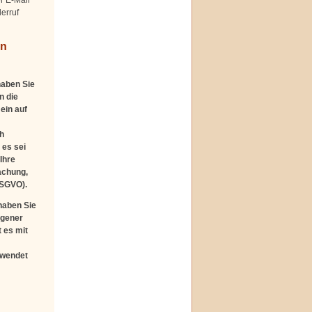
erruf
en
haben Sie
n die
ein auf
h
 es sei
Ihre
achung,
DSGVO).
haben Sie
ogener
 es mit
rwendet