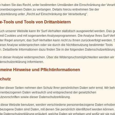
haben Sie das Recht, unter bestimmten Umständen die Einschränkung der Verar
sonenbezogenen Daten zu verlangen. Details hierzu entnehmen Sie der
tzerklärung unter „Recht auf Einschränkung der Verarbeitung“.
e-Tools und Tools von Drittanbietern
ch unserer Website kann Ihr Surf-Verhalten statistisch ausgewertet werden. Das g
 mit Cookies und mit sogenannten Analyseprogrammen. Die Analyse Ihres Surf-Ver
n der Regel anonym; das Surf-Verhalten kann nicht zu Ihnen zurückverfolgt werden. 
eser Analyse widersprechen oder sie durch die Nichtbenutzung bestimmter Tools
n. Detaillierte Informationen dazu finden Sie in der folgenden Datenschutzerklärun
n dieser Analyse widersprechen. Über die Widerspruchsmöglichkeiten werden wir 
tenschutzerklärung informieren.
gemeine Hinweise und Pflichtinformationen
chutz
iber dieser Seiten nehmen den Schutz Ihrer persönlichen Daten sehr ernst. Wir be
onenbezogenen Daten vertraulich und entsprechend der gesetzlichen
tzvorschriften sowie dieser Datenschutzerklärung.
 diese Website benutzen, werden verschiedene personenbezogene Daten erhobe
ezogene Daten sind Daten, mit denen Sie persönlich identifiziert werden können.
de Datenschutzerklärung erläutert, welche Daten wir erheben und wofür wir sie nut