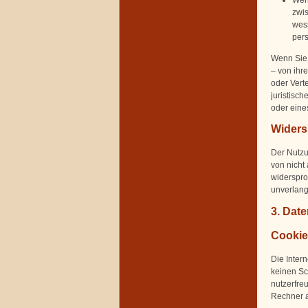
Wen
zwis
wess
per
Wenn Sie 
– von ihr
oder Vert
juristisc
oder eines
Widers
Der Nutzu
von nicht
widersproc
unverlang
3. Dat
Cookie
Die Inter
keinen Sc
nutzerfreu
Rechner a