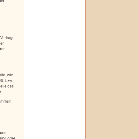
ner
 Vertrags
ren
eren
lte, wie
SSL-bzw.
eile des
e.
mitteln,
 und
rung oder