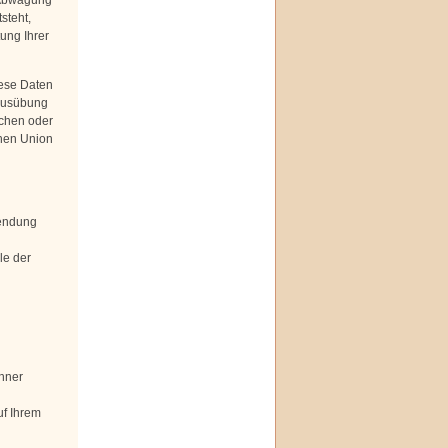
 Abwägung
steht,
ung Ihrer
ese Daten
 Ausübung
ichen oder
chen Union
sendung
le der
hner
uf Ihrem