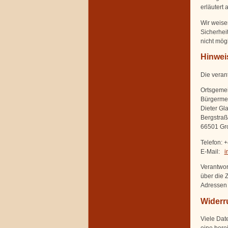
erläutert
Wir weise
Sicherheit
nicht mögl
Hinweis
Die verant
Ortsgeme
Bürgermei
Dieter Gl
Bergstraß
66501 Gr
Telefon: 
E-Mail:
i
Verantwort
über die 
Adressen o
Widerru
Viele Dat
eine berei