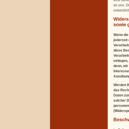
an uns. D
unberührt
Widers
sowie 
Wenn die 
jederzeit
Verarbeit
diese Bes
Verarbeit
einlegen,
denn, wir
Interesse
Ausübung
Werden Ih
das Recht
Daten zum
solcher D
personen
(Widerspr
Beschw