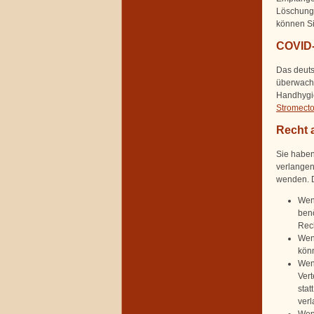
Löschung 
können Si
COVID-
Das deuts
überwache
Handhygie
Stromectol
Recht 
Sie haben
verlangen
wenden. D
Wenn
benö
Rech
Wen
könn
Wenn
Ver
stat
verl