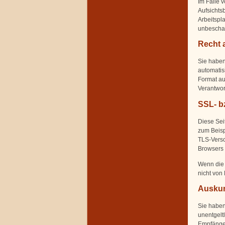
Im Falle 
Aufsichts
Arbeitspl
unbeschad
Recht 
Sie haben 
automatis
Format au
Verantwort
SSL- b
Diese Sei
zum Beisp
TLS-Versc
Browsers v
Wenn die 
nicht von
Auskun
Sie haben
unentgelt
Empfänger