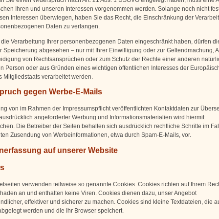
n Sie einen Widerspruch nach Art. 21 Abs. 1 DSGVO eingelegt haben, muss eine
chen Ihren und unseren Interessen vorgenommen werden. Solange noch nicht fest
en Interessen überwiegen, haben Sie das Recht, die Einschränkung der Verarbeit
sonenbezogenen Daten zu verlangen.
die Verarbeitung Ihrer personenbezogenen Daten eingeschränkt haben, dürfen di
er Speicherung abgesehen – nur mit Ihrer Einwilligung oder zur Geltendmachung,
eidigung von Rechtsansprüchen oder zum Schutz der Rechte einer anderen natürl
hen Person oder aus Gründen eines wichtigen öffentlichen Interesses der Europäis
 Mitgliedstaats verarbeitet werden.
pruch gegen Werbe-E-Mails
ng von im Rahmen der Impressumspflicht veröffentlichten Kontaktdaten zur Über
 ausdrücklich angeforderter Werbung und Informationsmaterialien wird hiermit
hen. Die Betreiber der Seiten behalten sich ausdrücklich rechtliche Schritte im Fal
ten Zusendung von Werbeinformationen, etwa durch Spam-E-Mails, vor.
enerfassung auf unserer Website
s
netseiten verwenden teilweise so genannte Cookies. Cookies richten auf Ihrem Rec
haden an und enthalten keine Viren. Cookies dienen dazu, unser Angebot
ndlicher, effektiver und sicherer zu machen. Cookies sind kleine Textdateien, die a
bgelegt werden und die Ihr Browser speichert.