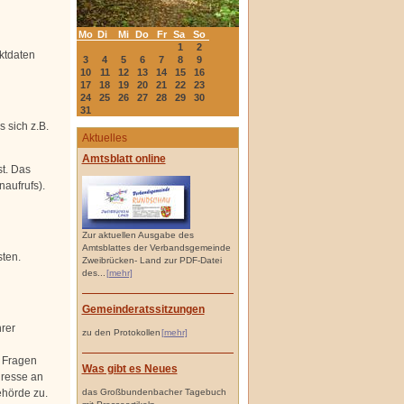
Mo
Di
Mi
Do
Fr
Sa
So
1
2
ktdaten
3
4
5
6
7
8
9
10
11
12
13
14
15
16
17
18
19
20
21
22
23
24
25
26
27
28
29
30
31
 sich z.B.
Aktuelles
Amtsblatt online
t. Das
naufrufs).
Zur aktuellen Ausgabe des
Amtsblattes der Verbandsgemeinde
sten.
Zweibrücken- Land zur PDF-Datei
des...
[mehr]
Gemeinderatssitzungen
rer
zu den Protokollen
[mehr]
n Fragen
Was gibt es Neues
dresse an
das Großbundenbacher Tagebuch
ehörde zu.