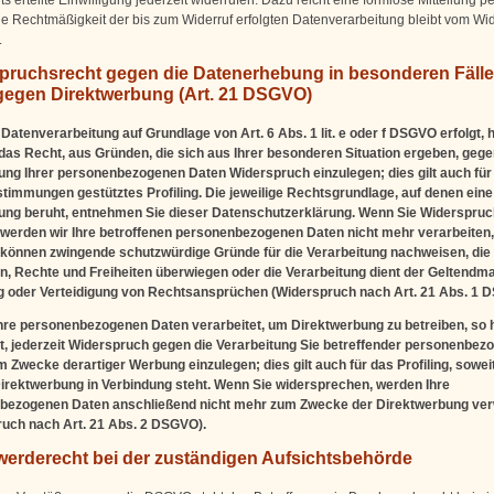
ie Rechtmäßigkeit der bis zum Widerruf erfolgten Datenverarbeitung bleibt vom Wid
.
pruchsrecht gegen die Datenerhebung in besonderen Fäll
gegen Direktwerbung (Art. 21 DSGVO)
Datenverarbeitung auf Grundlage von Art. 6 Abs. 1 lit. e oder f DSGVO erfolgt, 
 das Recht, aus Gründen, die sich aus Ihrer besonderen Situation ergeben, gege
ung Ihrer personenbezogenen Daten Widerspruch einzulegen; dies gilt auch für 
timmungen gestütztes Profiling. Die jeweilige Rechtsgrundlage, auf denen eine
ung beruht, entnehmen Sie dieser Datenschutzerklärung. Wenn Sie Widerspruc
 werden wir Ihre betroffenen personenbezogenen Daten nicht mehr verarbeiten,
 können zwingende schutzwürdige Gründe für die Verarbeitung nachweisen, die 
n, Rechte und Freiheiten überwiegen oder die Verarbeitung dient der Geltendm
 oder Verteidigung von Rechtsansprüchen (Widerspruch nach Art. 21 Abs. 1 
re personenbezogenen Daten verarbeitet, um Direktwerbung zu betreiben, so 
, jederzeit Widerspruch gegen die Verarbeitung Sie betreffender personenbez
 Zwecke derartiger Werbung einzulegen; dies gilt auch für das Profiling, soweit
irektwerbung in Verbindung steht. Wenn Sie widersprechen, werden Ihre
bezogenen Daten anschließend nicht mehr zum Zwecke der Direktwerbung ve
uch nach Art. 21 Abs. 2 DSGVO).
erderecht bei der zuständigen Aufsichtsbehörde