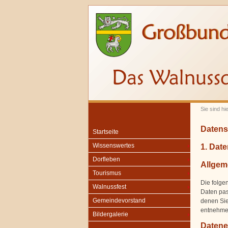
Sie sind hi
Datens
Startseite
1. Date
Wissenswertes
Dorfleben
Allgem
Tourismus
Die folge
Walnussfest
Daten pas
Gemeindevorstand
denen Sie
entnehmen
Bildergalerie
Datene